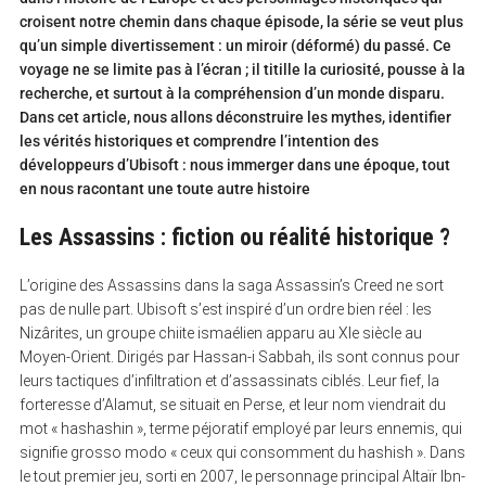
croisent notre chemin dans chaque épisode, la série se veut plus
qu’un simple divertissement : un miroir (déformé) du passé. Ce
voyage ne se limite pas à l’écran ; il titille la curiosité, pousse à la
recherche, et surtout à la compréhension d’un monde disparu.
Dans cet article, nous allons déconstruire les mythes, identifier
les vérités historiques et comprendre l’intention des
développeurs d’Ubisoft : nous immerger dans une époque, tout
en nous racontant une toute autre histoire
Les Assassins : fiction ou réalité historique ?
L’origine des Assassins dans la saga Assassin’s Creed ne sort
pas de nulle part. Ubisoft s’est inspiré d’un ordre bien réel : les
Nizârites, un groupe chiite ismaélien apparu au XIe siècle au
Moyen-Orient. Dirigés par Hassan-i Sabbah, ils sont connus pour
leurs tactiques d’infiltration et d’assassinats ciblés. Leur fief, la
forteresse d’Alamut, se situait en Perse, et leur nom viendrait du
mot « hashashin », terme péjoratif employé par leurs ennemis, qui
signifie grosso modo « ceux qui consomment du hashish ». Dans
le tout premier jeu, sorti en 2007, le personnage principal Altaïr Ibn-