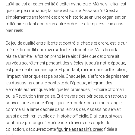
La’Ahad est directement lié à cette mythologie. Même si le lien est
quelque peu romancé, la base est solide. Assassin’s Creed a
simplement transformé cet ordre historique en une organisation
millénaire luttant contre un autre ordre : les Templiers, eux aussi
bien réels.
Ce jeu de dualité entre liberté et contrôle, chaos et ordre, est le cur
même du conflit qui traverse toute la franchise. Mais là où la
réalité s’arrête, la fiction prend le relais : l’idée que cet ordre ait
survécu secrètement pendant des siècles, jusqu’à notre époque,
est purement scénaristique. Et pourtant, même dans cette fiction,
l’impact historique est palpable. Chaque jeu s’efforce de présenter
les Assassins dans le contexte de l’époque, intégrant des
éléments authentiques tels que les croisades, l’Empire ottoman
ou la Révolution française. Et à travers ces périodes, on retrouve
souvent une volonté d’expliquer le monde sous un autre angle,
comme si la lame cachée dans le bras des Assassins servait
aussi à déchirer le voile de l’histoire officielle. D’ailleurs, si vous
souhaitez prolonger l’expérience à travers des objets de
collection, découvrez cette
figurine assassin’s creed
fidèle à