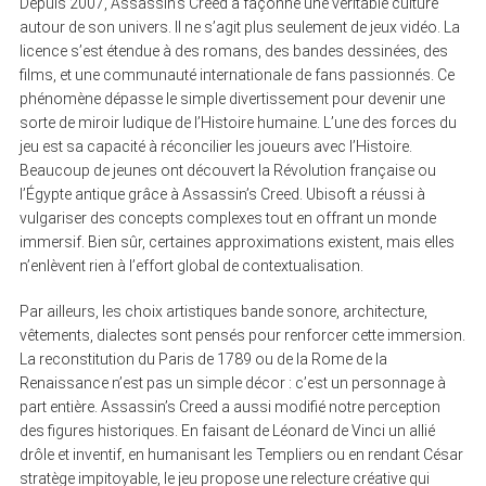
Depuis 2007, Assassin’s Creed a façonné une véritable culture
autour de son univers. Il ne s’agit plus seulement de jeux vidéo. La
licence s’est étendue à des romans, des bandes dessinées, des
films, et une communauté internationale de fans passionnés. Ce
phénomène dépasse le simple divertissement pour devenir une
sorte de miroir ludique de l’Histoire humaine. L’une des forces du
jeu est sa capacité à réconcilier les joueurs avec l’Histoire.
Beaucoup de jeunes ont découvert la Révolution française ou
l’Égypte antique grâce à Assassin’s Creed. Ubisoft a réussi à
vulgariser des concepts complexes tout en offrant un monde
immersif. Bien sûr, certaines approximations existent, mais elles
n’enlèvent rien à l’effort global de contextualisation.
Par ailleurs, les choix artistiques bande sonore, architecture,
vêtements, dialectes sont pensés pour renforcer cette immersion.
La reconstitution du Paris de 1789 ou de la Rome de la
Renaissance n’est pas un simple décor : c’est un personnage à
part entière. Assassin’s Creed a aussi modifié notre perception
des figures historiques. En faisant de Léonard de Vinci un allié
drôle et inventif, en humanisant les Templiers ou en rendant César
stratège impitoyable, le jeu propose une relecture créative qui