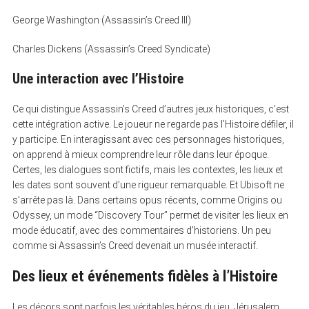
George Washington (Assassin’s Creed III)
Charles Dickens (Assassin’s Creed Syndicate)
S
e
Une interaction avec l’Histoire
a
r
c
Ce qui distingue Assassin’s Creed d’autres jeux historiques, c’est
h
f
cette intégration active. Le joueur ne regarde pas l’Histoire défiler, il
o
y participe. En interagissant avec ces personnages historiques,
r
:
on apprend à mieux comprendre leur rôle dans leur époque.
Certes, les dialogues sont fictifs, mais les contextes, les lieux et
les dates sont souvent d’une rigueur remarquable. Et Ubisoft ne
s’arrête pas là. Dans certains opus récents, comme Origins ou
Odyssey, un mode “Discovery Tour” permet de visiter les lieux en
mode éducatif, avec des commentaires d’historiens. Un peu
comme si Assassin’s Creed devenait un musée interactif.
Des lieux et événements fidèles à l’Histoire
Les décors sont parfois les véritables héros du jeu. Jérusalem,