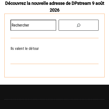
Découvrez la nouvelle adresse de DPstream 9 août
2026
R
e
c
h
e
Ils valent le détour
r
c
h
e
r