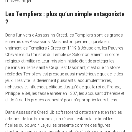
l’univers du jeu.
Les Templiers : plus qu’un simple antagoniste
?
Dans l’univers d’Assassin’s Creed, les Templiers sont les grands
ennemis des Assassins. Mais historiquement, qui étaient
vraiment les Templiers ? Créés en 1119 à Jérusalem, les Pauvres
Chevaliers du Christ et du Temple de Salomon étaient un ordre
religieux et militaire. Leur mission initiale était de protéger les
pèlerins en Terre sainte. Ce qui est fascinant, c’est que l’histoire
réelle des Templiers est presque aussi mystérieuse que celle des
jeux. Très vite, ils deviennent puissants, accumulent terres,
richesses et influence politique. Jusqu’à ce que le roi de France,
Philippe le Bel, les fasse arrêter en 1307, les accusant d’hérésie et
d’idolâtrie. Un procès orchestré pour s’approprier leurs biens.
Dans Assassin’s Creed, Ubisoft reprend cette trame et en fait les
artisans de l’ordre mondial, un réseau tentaculaire tirant les
ficelles du pouvoir. Le jeu les présente comme des figures
d’autorité : papes, rois, industriels, chefs d’entreprise Leur objectif