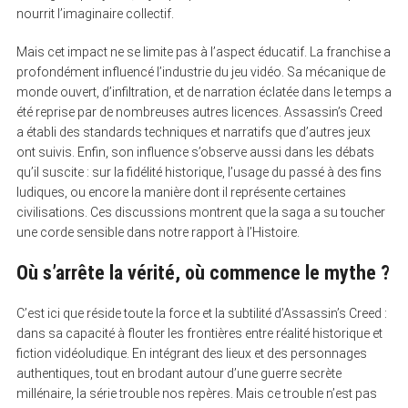
nourrit l’imaginaire collectif.
Mais cet impact ne se limite pas à l’aspect éducatif. La franchise a
profondément influencé l’industrie du jeu vidéo. Sa mécanique de
monde ouvert, d’infiltration, et de narration éclatée dans le temps a
été reprise par de nombreuses autres licences. Assassin’s Creed
a établi des standards techniques et narratifs que d’autres jeux
ont suivis. Enfin, son influence s’observe aussi dans les débats
qu’il suscite : sur la fidélité historique, l’usage du passé à des fins
ludiques, ou encore la manière dont il représente certaines
civilisations. Ces discussions montrent que la saga a su toucher
une corde sensible dans notre rapport à l’Histoire.
Où s’arrête la vérité, où commence le mythe ?
C’est ici que réside toute la force et la subtilité d’Assassin’s Creed :
dans sa capacité à flouter les frontières entre réalité historique et
fiction vidéoludique. En intégrant des lieux et des personnages
authentiques, tout en brodant autour d’une guerre secrète
millénaire, la série trouble nos repères. Mais ce trouble n’est pas