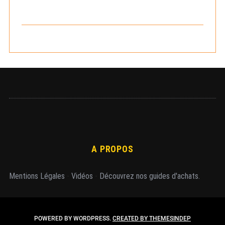
d
c
e
h
s
e
p
r
u
b
l
i
c
a
t
i
o
A PROPOS
n
s
Mentions Légales
-
Vidéos
-
Découvrez nos guides d'achats.
POWERED BY WORDPRESS.
CREATED BY THEMESINDEP