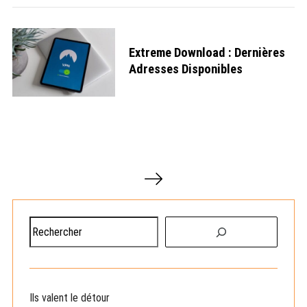
Extreme Download : Dernières
Adresses Disponibles
P
a
g
i
R
n
e
a
c
t
h
i
o
e
Ils valent le détour
n
r