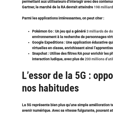
permettant aux utilisateurs d’interagir avec des contenu
Gartner, le marché de la RA devrait atteindre
198 milliard
Parmi les applications intéressantes, on peut citer :
S
e
Pokémon Go
: Un jeu qui a généré
3 milliards de do
a
environnement à la recherche de personnages virt
r
c
Google Expeditions
: Une application éducative qu
h
virtuelles en classe, enrichissant ainsi l’apprentis
f
o
Snapchat
: Utilise des filtres RA pour enrichir les
r
interaction ludique, avec plus de
200 millions d’uti
:
L’essor de la 5G : opp
nos habitudes
La 5G représente bien plus qu’une simple amélioration te
avenir numérique.
Avec sa vitesse fulgurante, pouvant a