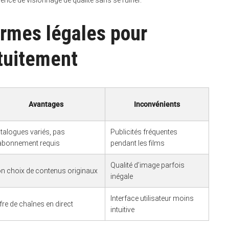
ience de visionnage de qualité sans se ruiner.
ormes légales pour
atuitement
Avantages
Inconvénients
talogues variés, pas
Publicités fréquentes
abonnement requis
pendant les films
Qualité d’image parfois
n choix de contenus originaux
inégale
Interface utilisateur moins
fre de chaînes en direct
intuitive