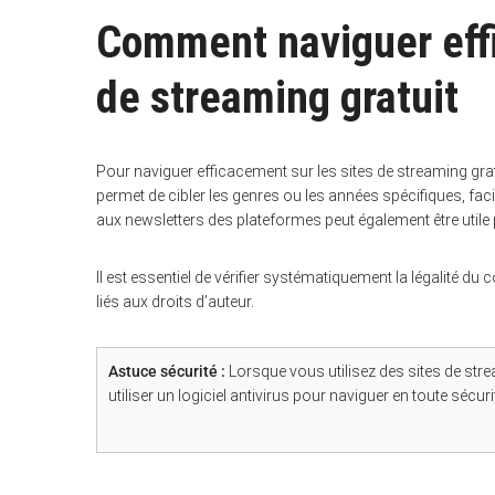
Comment naviguer effi
de streaming gratuit
S
e
a
r
Pour naviguer efficacement sur les sites de streaming gratui
c
permet de cibler les genres ou les années spécifiques, faci
h
f
aux newsletters des plateformes peut également être utile 
o
r
:
Il est essentiel de vérifier systématiquement la légalité d
liés aux droits d’auteur.
Astuce sécurité :
Lorsque vous utilisez des sites de strea
utiliser un logiciel antivirus pour naviguer en toute sécuri