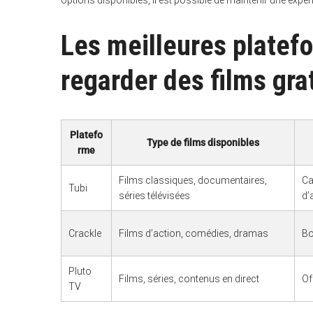
options disponibles, il est possible de maintenir une expér
Les meilleures platef
regarder des films gr
Platefo
Type de films disponibles
rme
Films classiques, documentaires,
Ca
Tubi
séries télévisées
d’
Crackle
Films d’action, comédies, dramas
Bo
Pluto
Films, séries, contenus en direct
Of
TV