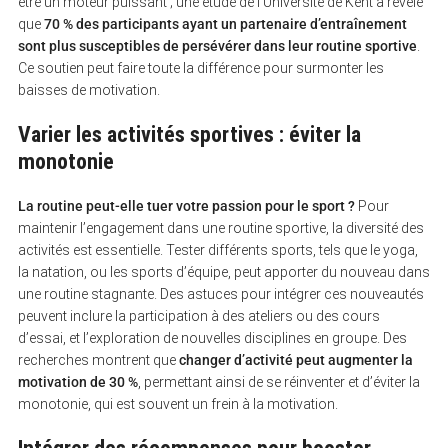
être un moteur puissant ; une étude de l’Université de Kent a révélé
que
70 % des participants ayant un partenaire d’entraînement
S
sont plus susceptibles de persévérer dans leur routine sportive
.
e
Ce soutien peut faire toute la différence pour surmonter les
a
r
baisses de motivation.
c
h
Varier les activités sportives : éviter la
f
o
monotonie
r
:
La routine peut-elle tuer votre passion pour le sport ?
Pour
maintenir l’engagement dans une routine sportive, la diversité des
activités est essentielle. Tester différents sports, tels que le yoga,
la natation, ou les sports d’équipe, peut apporter du nouveau dans
une routine stagnante. Des astuces pour intégrer ces nouveautés
peuvent inclure la participation à des ateliers ou des cours
d’essai, et l’exploration de nouvelles disciplines en groupe. Des
recherches montrent que
changer d’activité peut augmenter la
motivation de 30 %
, permettant ainsi de se réinventer et d’éviter la
monotonie, qui est souvent un frein à la motivation.