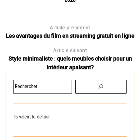
Article précédent
Les avantages du film en streaming gratuit en ligne
Article suivant
Style minimaliste : quels meubles choisir pour un
intérieur apaisant?
R
e
c
h
e
Ils valent le détour
r
c
h