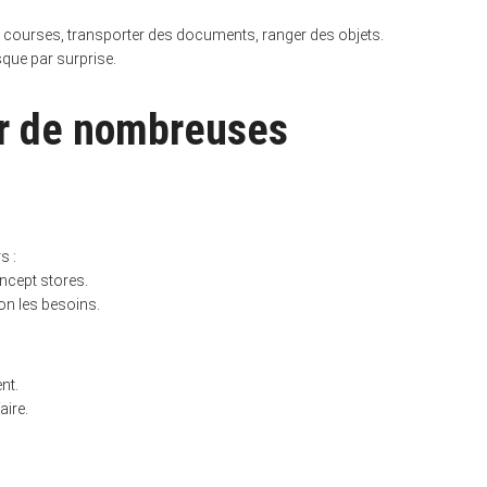
des courses, transporter des documents, ranger des objets.
sque par surprise.
ur de nombreuses
s :
ncept stores.
lon les besoins.
nt.
aire.