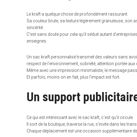
f
o
r
Le kraft a quelque chose de profondément rassurant.
:
Sa couleur brute, sa texture légèrement granuleuse, son a
sincérité.
C’est sans doute pour cela qu’il séduit autant d’entrepri
enseignes.
Un sac kraft personnalisé transmet des valeurs sans avoi
respect de l’environnement, sobriété, attention portée aux d
Même avec une impression minimaliste, le message pass
Et parfois, moins on en fait, plus l’impact est fort.
Un support publicitair
Ce qui est intéressant avec le sac kraft, c’est qu’il circule.
Il sort de la boutique, traverse la rue, s’invite dans les t
Chaque déplacement est une occasion supplémentaire de re