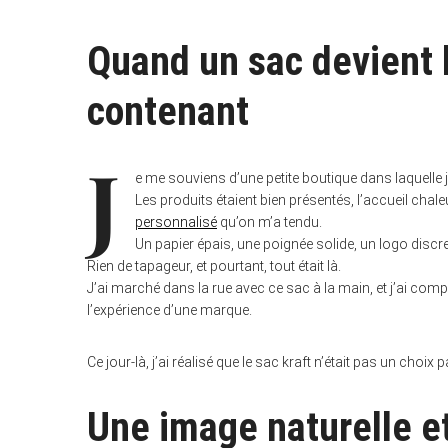
Quand un sac devient 
contenant
J
e me souviens d’une petite boutique dans laquelle 
Les produits étaient bien présentés, l’accueil chale
personnalisé
qu’on m’a tendu.
Un papier épais, une poignée solide, un logo discret
Rien de tapageur, et pourtant, tout était là.
J’ai marché dans la rue avec ce sac à la main, et j’ai com
l’expérience d’une marque.
S
Ce jour-là, j’ai réalisé que le sac kraft n’était pas un choix p
e
a
r
Une image naturelle e
c
h