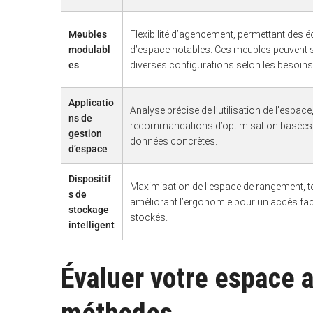
Meubles
Flexibilité d’agencement, permettant des
modulabl
d’espace notables. Ces meubles peuvent s
es
diverses configurations selon les besoins 
S
e
a
r
Applicatio
Analyse précise de l’utilisation de l’espac
c
ns de
h
recommandations d’optimisation basées
gestion
f
données concrètes.
o
d’espace
r
:
Dispositif
Maximisation de l’espace de rangement, t
s de
améliorant l’ergonomie pour un accès faci
stockage
stockés.
intelligent
Évaluer votre espace ac