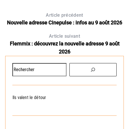
Article précédent
Nouvelle adresse Cinepulse : infos au 9 août 2026
Article suivant
Flemmix : découvrez la nouvelle adresse 9 août
2026
R
e
c
h
e
Ils valent le détour
r
c
h
e
r