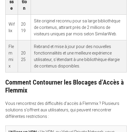
ss
tio
e
n
Site originel reconnu pour sa large bibliothèque
Wif
20
de contenus, attirant près de 2 millions de
lix
19
visiteurs uniques par mois selon SimilarWeb.
Fle
Rebrand et mise à jour pour des nouvelles
m
20
fonctionnalités et une meilleure expérience
mi
25
utilisateur, s’étendant à une bibliothèque élargie
x
de contenus disponibles.
Comment Contourner les Blocages d’Accès à
Flemmix
Vous rencontrez des difficultés d’accès à Flemmix ? Plusieurs
solutions s’offrent aux utilisateurs, qui peuvent rencontrer
différentes restrictions :