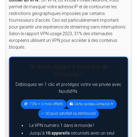
Utiliser un VPN :
Un VPN, ou Virtual Private Network, vous
permet de masquer votre adresse IP et de contourner les
restrictions géographiques imposées par certains
fournisseurs d’accès. Ceci est particulièrement important
pour garantir une expérience de streaming sans interruptions.
Selon le rapport VPN usage 2023, 31% des internautes
européens utilisent un VPN pour accéder à des contenus
bloqués.
🚨 Accès bloqué à votre site de
streaming ?
Débloquez en 1 clic et protégez votre vie privée avec
NordVPN.
🎁 -73% + 3 mois offerts
🛍️ Carte cadeau Amazon.fr
✅ 30 jours satisfait ou remboursé
Le VPN numéro 1 dans le monde !
Jusqu’à
10 appareils
sécurisés avec un seul