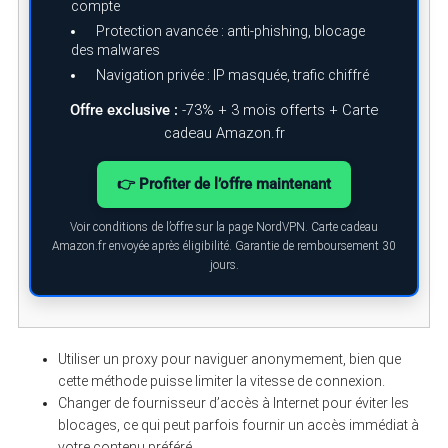
compte
Protection avancée : anti-phishing, blocage
des malwares
Navigation privée : IP masquée, trafic chiffré
Offre exclusive :
-73% + 3 mois offerts + Carte
cadeau Amazon.fr
👉 Profiter de l’offre maintenant
Voir conditions de l’offre sur la page NordVPN. Carte cadeau
Amazon.fr envoyée après éligibilité. Garantie de remboursement 30
jours.
Utiliser un proxy pour naviguer anonymement, bien que
cette méthode puisse limiter la vitesse de connexion.
Changer de fournisseur d’accès à Internet pour éviter les
blocages, ce qui peut parfois fournir un accès immédiat à
votre contenu préféré.