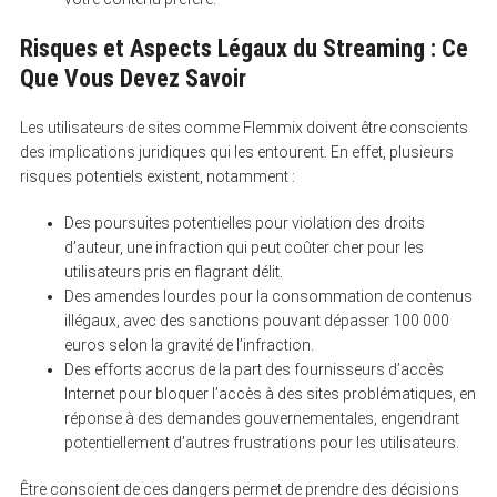
Risques et Aspects Légaux du Streaming : Ce
Que Vous Devez Savoir
S
e
a
r
Les utilisateurs de sites comme Flemmix doivent être conscients
c
des implications juridiques qui les entourent. En effet, plusieurs
h
risques potentiels existent, notamment :
f
o
r
Des poursuites potentielles pour violation des droits
:
d’auteur, une infraction qui peut coûter cher pour les
utilisateurs pris en flagrant délit.
Des amendes lourdes pour la consommation de contenus
illégaux, avec des sanctions pouvant dépasser 100 000
euros selon la gravité de l’infraction.
Des efforts accrus de la part des fournisseurs d’accès
Internet pour bloquer l’accès à des sites problématiques, en
réponse à des demandes gouvernementales, engendrant
potentiellement d’autres frustrations pour les utilisateurs.
Être conscient de ces dangers permet de prendre des décisions