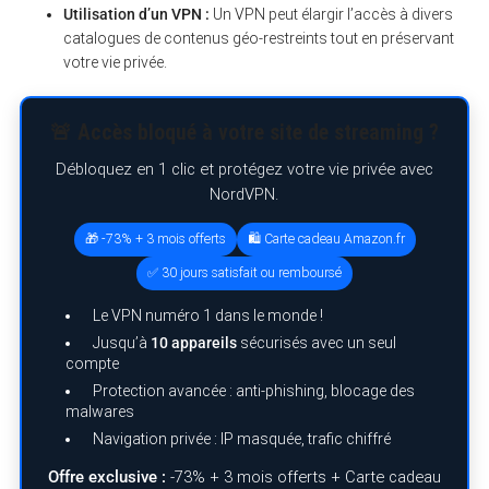
Utilisation d’un VPN :
Un VPN peut élargir l’accès à divers
catalogues de contenus géo-restreints tout en préservant
votre vie privée.
🚨 Accès bloqué à votre site de streaming ?
Débloquez en 1 clic et protégez votre vie privée avec
S
NordVPN.
e
a
r
🎁 -73% + 3 mois offerts
🛍️ Carte cadeau Amazon.fr
c
h
✅ 30 jours satisfait ou remboursé
f
o
Le VPN numéro 1 dans le monde !
r
:
Jusqu’à
10 appareils
sécurisés avec un seul
compte
Protection avancée : anti-phishing, blocage des
malwares
Navigation privée : IP masquée, trafic chiffré
Offre exclusive :
-73% + 3 mois offerts + Carte cadeau