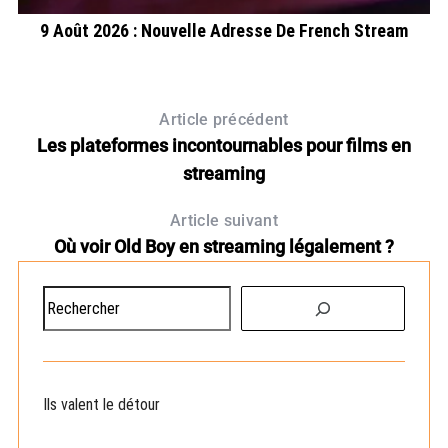
ût
9 Août 2026 : Nouvelle Adresse De French Stream
Article précédent
Les plateformes incontournables pour films en
streaming
Article suivant
Où voir Old Boy en streaming légalement ?
R
e
c
h
e
Ils valent le détour
r
c