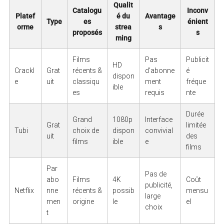
Qualit
Catalogu
Inconv
Platef
é du
Avantage
Type
es
énient
orme
strea
s
proposés
s
ming
Films
Pas
Publicit
HD
Crackl
Grat
récents &
d’abonne
é
dispon
e
uit
classiqu
ment
fréque
ible
es
requis
nte
Durée
Grand
1080p
Interface
Grat
limitée
Tubi
choix de
dispon
convivial
uit
des
films
ible
e
films
Par
Pas de
abo
Films
4K
Coût
publicité,
Netflix
nne
récents &
possib
mensu
large
men
origine
le
el
choix
t