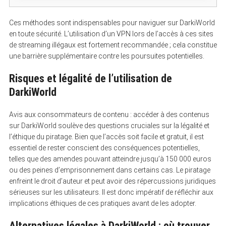
Ces méthodes sont indispensables pour naviguer sur DarkiWorld
en toute sécurité. L’utilisation d’un VPN lors de l’accès à ces sites
de streaming illégaux est fortement recommandée ; cela constitue
une barrière supplémentaire contre les poursuites potentielles.
S
e
a
Risques et légalité de l’utilisation de
r
c
DarkiWorld
h
f
o
Avis aux consommateurs de contenu : accéder à des contenus
r
sur DarkiWorld soulève des questions cruciales sur la légalité et
:
l’éthique du piratage. Bien que l’accès soit facile et gratuit, il est
essentiel de rester conscient des conséquences potentielles,
telles que des amendes pouvant atteindre jusqu’à 150 000 euros
ou des peines d’emprisonnement dans certains cas. Le piratage
enfreint le droit d’auteur et peut avoir des répercussions juridiques
sérieuses sur les utilisateurs. Il est donc impératif de réfléchir aux
implications éthiques de ces pratiques avant de les adopter.
Alternatives légales à DarkiWorld : où trouver