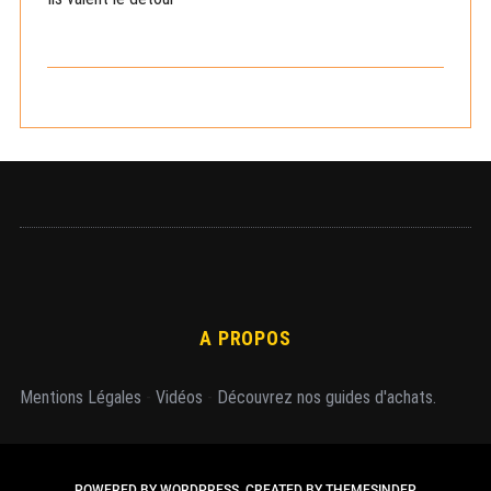
r
c
h
e
r
A PROPOS
Mentions Légales
-
Vidéos
-
Découvrez nos guides d'achats.
POWERED BY WORDPRESS.
CREATED BY THEMESINDEP