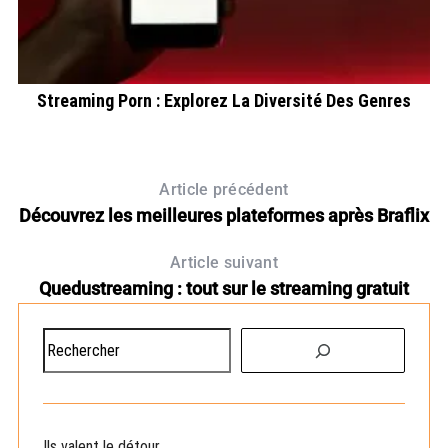
Streaming Porn : Explorez La Diversité Des Genres
Article précédent
Découvrez les meilleures plateformes après Braflix
Article suivant
Quedustreaming : tout sur le streaming gratuit
R
e
c
h
e
Ils valent le détour