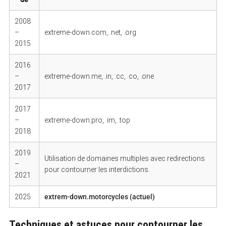
2008
–
extreme-down.com, .net, .org
2015
2016
–
extreme-down.me, .in, .cc, .co, .one
2017
2017
–
extreme-down.pro, .im, .top
2018
2019
Utilisation de domaines multiples avec redirections
–
S
pour contourner les interdictions.
2021
e
a
r
2025
extrem-down.motorcycles (actuel)
c
h
f
Techniques et astuces pour contourner les
o