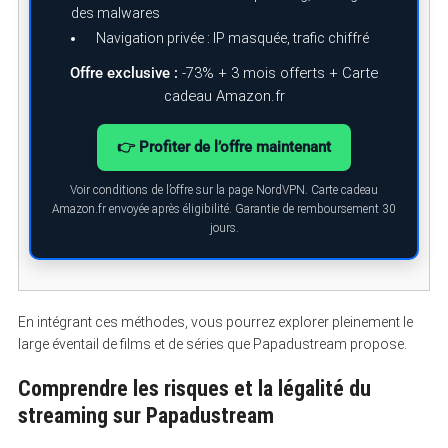
des malwares
Navigation privée : IP masquée, trafic chiffré
Offre exclusive :
-73% + 3 mois offerts + Carte
cadeau Amazon.fr
👉 Profiter de l’offre maintenant
Voir conditions de l’offre sur la page NordVPN. Carte cadeau
Amazon.fr envoyée après éligibilité. Garantie de remboursement 30
jours.
S
e
a
r
c
h
En intégrant ces méthodes, vous pourrez explorer pleinement le
f
large éventail de films et de séries que Papadustream propose.
o
r
Comprendre les risques et la légalité du
:
streaming sur Papadustream