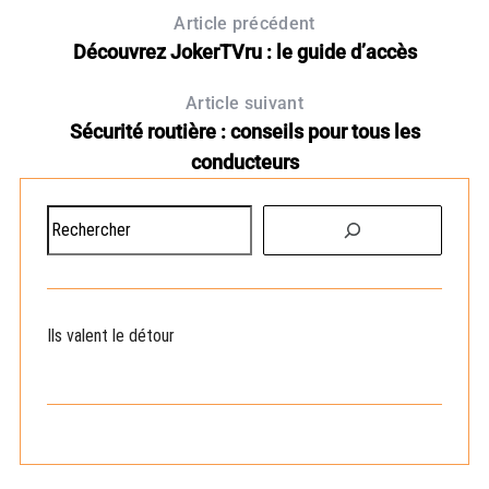
Article précédent
Découvrez JokerTVru : le guide d’accès
Article suivant
Sécurité routière : conseils pour tous les
conducteurs
R
e
c
h
e
Ils valent le détour
r
c
h
e
r