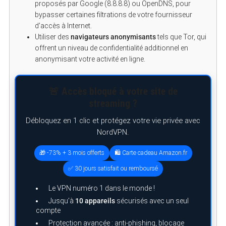
proposés par Google (8.8.8.8) ou OpenDNS, pour
bypasser certaines filtrations de votre fournisseur
d’accès à Internet.
Utiliser des
navigateurs anonymisants
tels que Tor, qui
offrent un niveau de confidentialité additionnel en
anonymisant votre activité en ligne.
🚨 Accès bloqué à votre site de
streaming ?
Débloquez en 1 clic et protégez votre vie privée avec
NordVPN.
🎁 -73% + 3 mois offerts
🛍️ Carte cadeau Amazon.fr
✅ 30 jours satisfait ou remboursé
Le VPN numéro 1 dans le monde !
Jusqu’à
10 appareils
sécurisés avec un seul
compte
Protection avancée : anti-phishing, blocage