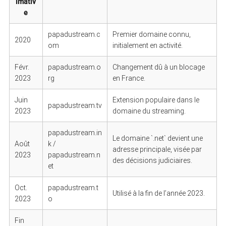
imativ
e
papadustream.c
Premier domaine connu,
2020
om
initialement en activité.
Févr.
papadustream.o
Changement dû à un blocage
2023
rg
en France.
Juin
Extension populaire dans le
papadustream.tv
2023
domaine du streaming.
papadustream.in
Le domaine `.net` devient une
Août
k /
adresse principale, visée par
2023
papadustream.n
des décisions judiciaires.
et
Oct.
papadustream.t
Utilisé à la fin de l’année 2023.
2023
o
Fin