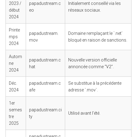
2023 /
papadustream.c
Initialement conseillé via les
début
eo
réseaux sociaux.
2024
Printe
papadustream.
Domaine remplaçant le `.net`
mps
mov
bloqué en raison de sanctions.
2024
Autom
papadustream.c
Nouvelle version officielle
ne
hat
annoncée comme “V2”.
2024
Déc.
papadustream.c
Se substitue à la précédente
2024
afe
adresse `.mov`.
1er
semes
papadustream.ci
Utilisé avant l’été.
tre
ty
2025
papadustream.c