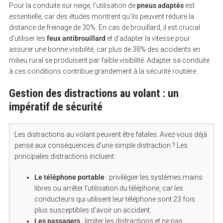
Pour la conduite sur neige, l’utilisation de
pneus adaptés
est
essentielle, car des études montrent qu’ils peuvent réduire la
distance de freinage de 30%. En cas de brouillard, il est crucial
S
d’utiliser les
feux antibrouillard
et d’adapter la vitesse pour
e
a
assurer une bonne visibilité, car plus de 38% des accidents en
r
milieu rural se produisent par faible visibilité. Adapter sa conduite
c
à ces conditions contribue grandement à la sécurité routière.
h
f
o
Gestion des distractions au volant : un
r
:
impératif de sécurité
Les distractions au volant peuvent être fatales. Avez-vous déjà
pensé aux conséquences d’une simple distraction ? Les
principales distractions incluent :
Le téléphone portable
: privilégier les systèmes mains
libres ou arrêter l’utilisation du téléphone, car les
conducteurs qui utilisent leur téléphone sont 23 fois
plus susceptibles d’avoir un accident.
Les passagers
: limiter les distractions et ne pas