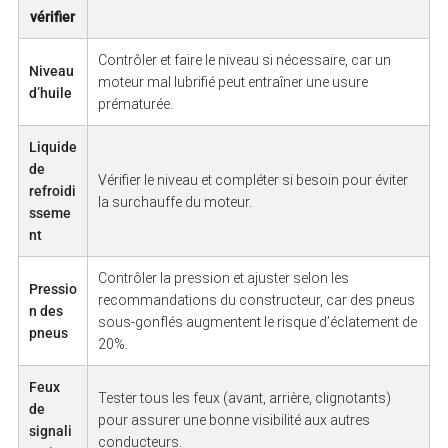
vérifier
Contrôler et faire le niveau si nécessaire, car un
Niveau
moteur mal lubrifié peut entraîner une usure
d’huile
prématurée.
Liquide
de
Vérifier le niveau et compléter si besoin pour éviter
refroidi
la surchauffe du moteur.
sseme
nt
Contrôler la pression et ajuster selon les
Pressio
recommandations du constructeur, car des pneus
n des
sous-gonflés augmentent le risque d’éclatement de
pneus
20%.
Feux
Tester tous les feux (avant, arrière, clignotants)
de
pour assurer une bonne visibilité aux autres
signali
conducteurs.