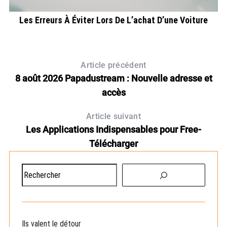
Les Erreurs À Éviter Lors De L’achat D’une Voiture
Article précédent
8 août 2026 Papadustream : Nouvelle adresse et
accès
Article suivant
Les Applications Indispensables pour Free-
Télécharger
R
e
c
h
e
Ils valent le détour