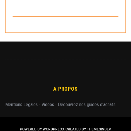
r
c
h
e
r
A PROPOS
Mentions Légales
-
Vidéos
-
Découvrez nos guides d'achats.
POWERED BY WORDPRESS.
CREATED BY THEMESINDEP