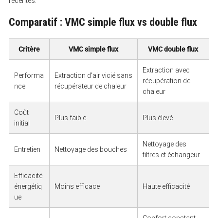
récentes.
r
c
h
Comparatif : VMC simple flux vs double flux
f
o
r
Critère
VMC simple flux
VMC double flux
:
Extraction avec
Performa
Extraction d’air vicié sans
récupération de
nce
récupérateur de chaleur
chaleur
Coût
Plus faible
Plus élevé
initial
Nettoyage des
Entretien
Nettoyage des bouches
filtres et échangeur
Efficacité
énergétiq
Moins efficace
Haute efficacité
ue
Confort constant,