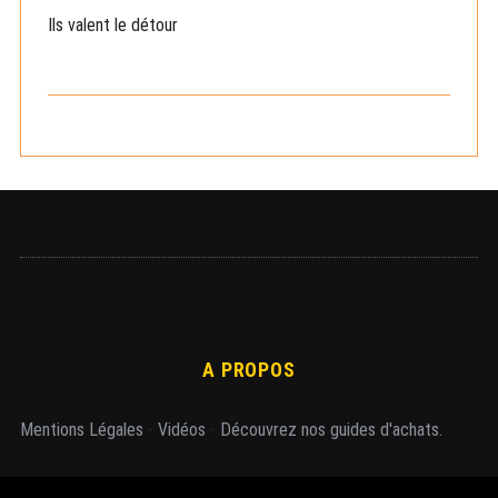
e
Ils valent le détour
r
c
h
e
r
A PROPOS
Mentions Légales
-
Vidéos
-
Découvrez nos guides d'achats.