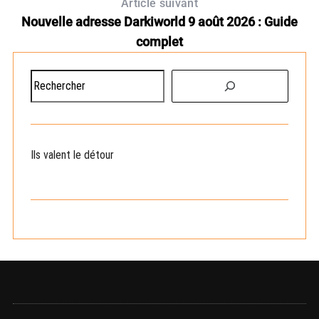
Article suivant
Nouvelle adresse Darkiworld 9 août 2026 : Guide
complet
R
e
c
h
e
Ils valent le détour
r
c
h
e
r