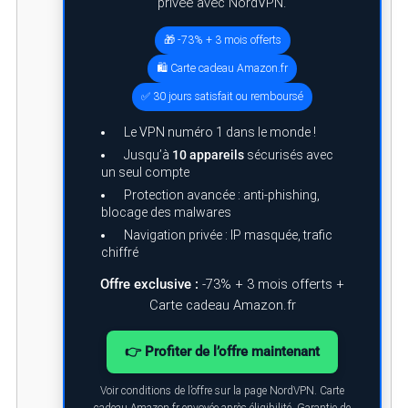
privée avec NordVPN.
🎁 -73% + 3 mois offerts
🛍️ Carte cadeau Amazon.fr
✅ 30 jours satisfait ou remboursé
Le VPN numéro 1 dans le monde !
Jusqu’à
10 appareils
sécurisés avec
un seul compte
Protection avancée : anti-phishing,
blocage des malwares
Navigation privée : IP masquée, trafic
chiffré
Offre exclusive :
-73% + 3 mois offerts +
Carte cadeau Amazon.fr
👉 Profiter de l’offre maintenant
Voir conditions de l’offre sur la page NordVPN. Carte