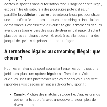
S
contenus sportifs sans autorisation rend l’usage de ce site illégal,
e
exposant les utilisateurs à des poursuites potentielles. En
a
parallèle, la
publicité intrusive
présente sur le site peut constituer
r
c
une porte d’entrée pour des attaques de phishing et l’installation
h
de malwares. Il est essentiel d’évaluer soigneusement ces risques
f
avant de se tourner vers des sites de streaming illégaux, d’autant
o
r
plus que les sanctions peuvent être sévères, allant des amendes
:
jusqu’à des peines de prison pour contrefaçon.
Alternatives légales au streaming illégal : que
choisir ?
Pour les amateurs de sport souhaitant éviter les complications
juridiques, plusieurs
options légales
s’offrent à eux. Voici
quelques-unes des plateformes légales reconnues qui peuvent
répondre à vos besoins en matière de contenu sportif :
Canal+
: Profitez des matchs de Ligue 1 et d’autres grands
événements sportifs, avec une couverture complète de
divers sports.