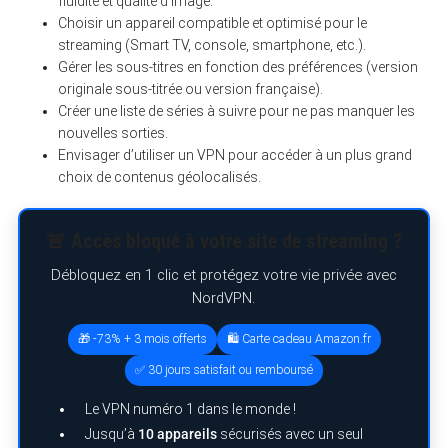
fluidité et qualité d’image.
Choisir un appareil compatible et optimisé pour le
streaming (Smart TV, console, smartphone, etc.).
Gérer les sous-titres en fonction des préférences (version
originale sous-titrée ou version française).
Créer une liste de séries à suivre pour ne pas manquer les
nouvelles sorties.
Envisager d’utiliser un VPN pour accéder à un plus grand
choix de contenus géolocalisés.
🚨 Accès bloqué à votre site de streaming ?
Débloquez en 1 clic et protégez votre vie privée avec
NordVPN.
🎁 -73% + 3 mois offerts
🛍️ Carte cadeau Amazon.fr
✅ 30 jours satisfait ou remboursé
Le VPN numéro 1 dans le monde !
Jusqu’à
10 appareils
sécurisés avec un seul