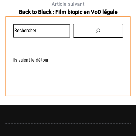
Article suivant
Back to Black : Film biopic en VoD légale
R
e
c
h
e
Ils valent le détour
r
c
h
e
r