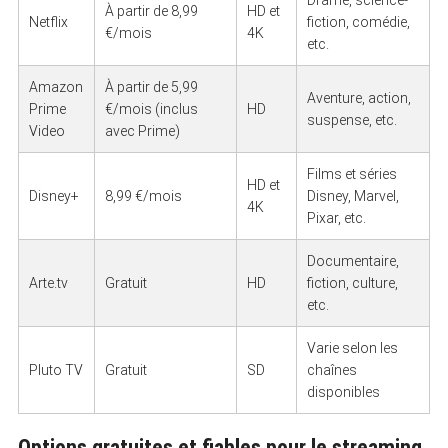
Drame, science-
À partir de 8,99
HD et
Netflix
fiction, comédie,
€/mois
4K
etc.
Amazon
À partir de 5,99
Aventure, action,
Prime
€/mois (inclus
HD
suspense, etc.
Video
avec Prime)
Films et séries
HD et
Disney+
8,99 €/mois
Disney, Marvel,
4K
Pixar, etc.
Documentaire,
Arte.tv
Gratuit
HD
fiction, culture,
etc.
Varie selon les
Pluto TV
Gratuit
SD
chaînes
disponibles
Options gratuites et fiables pour le streaming