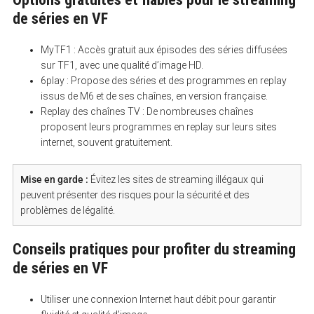
de séries en VF
MyTF1 : Accès gratuit aux épisodes des séries diffusées
sur TF1, avec une qualité d’image HD.
6play : Propose des séries et des programmes en replay
issus de M6 et de ses chaînes, en version française.
Replay des chaînes TV : De nombreuses chaînes
proposent leurs programmes en replay sur leurs sites
internet, souvent gratuitement.
Mise en garde :
Évitez les sites de streaming illégaux qui
peuvent présenter des risques pour la sécurité et des
S
problèmes de légalité.
e
a
r
Conseils pratiques pour profiter du streaming
c
h
de séries en VF
f
o
r
Utiliser une connexion Internet haut débit pour garantir
: