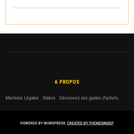
h
e
r
A PROPOS
Mentions Légales
-
Vidéos
-
Découvrez nos guides d'achats.
POWERED BY WORDPRESS.
CREATED BY THEMESINDEP