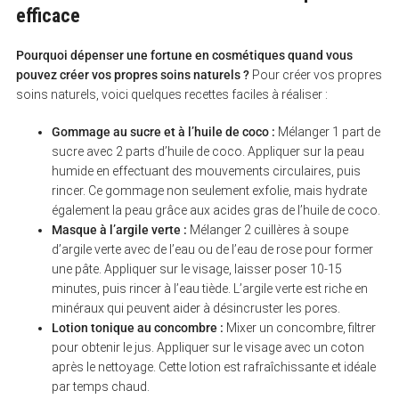
efficace
Pourquoi dépenser une fortune en cosmétiques quand vous
pouvez créer vos propres soins naturels ?
Pour créer vos propres
soins naturels, voici quelques recettes faciles à réaliser :
Gommage au sucre et à l’huile de coco :
Mélanger 1 part de
sucre avec 2 parts d’huile de coco. Appliquer sur la peau
humide en effectuant des mouvements circulaires, puis
rincer. Ce gommage non seulement exfolie, mais hydrate
également la peau grâce aux acides gras de l’huile de coco.
S
e
Masque à l’argile verte :
Mélanger 2 cuillères à soupe
a
d’argile verte avec de l’eau ou de l’eau de rose pour former
r
une pâte. Appliquer sur le visage, laisser poser 10-15
c
h
minutes, puis rincer à l’eau tiède. L’argile verte est riche en
f
minéraux qui peuvent aider à désincruster les pores.
o
Lotion tonique au concombre :
Mixer un concombre, filtrer
r
:
pour obtenir le jus. Appliquer sur le visage avec un coton
après le nettoyage. Cette lotion est rafraîchissante et idéale
par temps chaud.