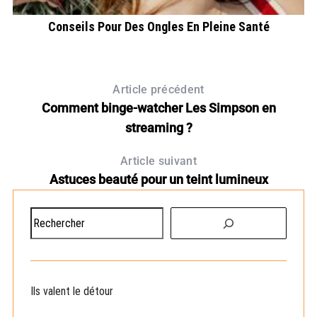
i
Conseils Pour Des Ongles En Pleine Santé
Article précédent
Comment binge-watcher Les Simpson en
streaming ?
Article suivant
Astuces beauté pour un teint lumineux
R
e
c
h
e
Ils valent le détour
r
c