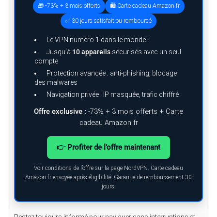
🎁 -73% + 3 mois offerts
🛍️ Carte cadeau Amazon.fr
✅ 30 jours satisfait ou remboursé
Le VPN numéro 1 dans le monde !
Jusqu’à
10 appareils
sécurisés avec un seul
compte
Protection avancée : anti-phishing, blocage
des malwares
Navigation privée : IP masquée, trafic chiffré
Offre exclusive :
-73% + 3 mois offerts + Carte
cadeau Amazon.fr
👉 Profiter de l’offre maintenant
Voir conditions de l’offre sur la page NordVPN. Carte cadeau
Amazon.fr envoyée après éligibilité. Garantie de remboursement 30
jours.
Restez toujours informé pour naviguer sans interruptions et