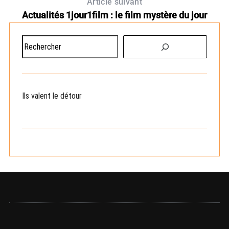
Article suivant
Actualités 1jour1film : le film mystère du jour
R
e
c
h
e
Ils valent le détour
r
c
h
e
r