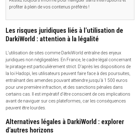
S
e
profiter à plein de vos contenus préférés !
a
r
c
h
Les risques juridiques liés à l’utilisation de
f
o
DarkiWorld : attention à la légalité
r
:
L’utilisation de sites comme DarkiWorld entraîne des enjeux
juridiques non négligeables. En France, le cadre légal concernant
le piratage est particulièrement strict. D’après les dispositions de
la loi Hadopi, les utilisateurs peuvent faire face à des poursuites,
entraînant des amendes pouvant atteindre jusqu’à 1 500 euros
pour une première infraction, et des sanctions pénales dans
certains cas. Il est impératif d’être conscient de ces implications
avant de naviguer sur ces plateformes, car les conséquences
peuvent être lourdes.
Alternatives légales à DarkiWorld : explorer
d’autres horizons