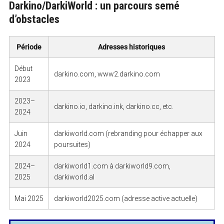
Darkino/DarkiWorld : un parcours semé
d’obstacles
Période
Adresses historiques
Début
darkino.com, www2.darkino.com
2023
2023–
darkino.io, darkino.ink, darkino.cc, etc.
2024
Juin
darkiworld.com (rebranding pour échapper aux
2024
poursuites)
2024–
darkiworld1.com à darkiworld9.com,
2025
darkiworld.al
Mai 2025
darkiworld2025.com (adresse active actuelle)