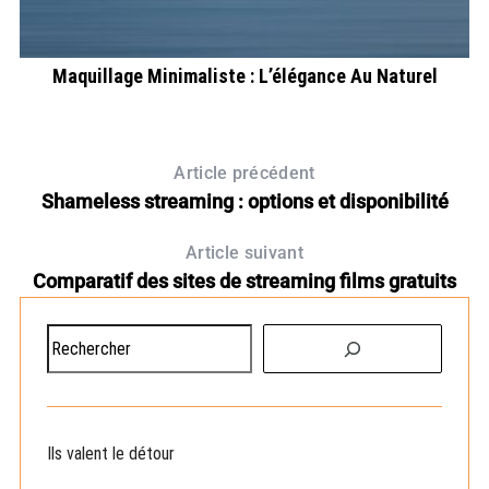
Maquillage Minimaliste : L’élégance Au Naturel
Article précédent
Shameless streaming : options et disponibilité
Article suivant
Comparatif des sites de streaming films gratuits
R
e
c
h
e
Ils valent le détour
r
c