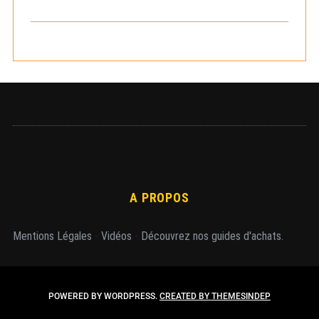
h
e
r
A PROPOS
Mentions Légales
-
Vidéos
-
Découvrez nos guides d'achats.
POWERED BY WORDPRESS.
CREATED BY THEMESINDEP