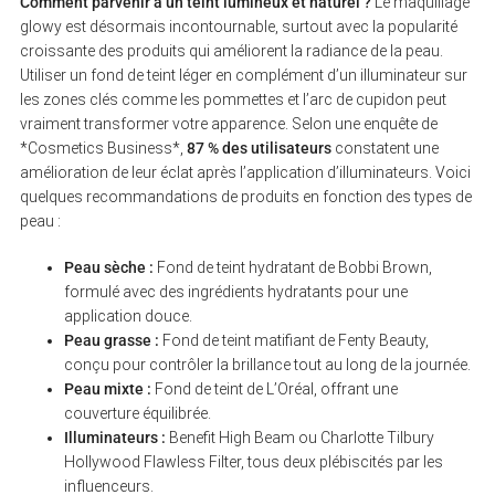
Comment parvenir à un teint lumineux et naturel ?
Le maquillage
glowy est désormais incontournable, surtout avec la popularité
croissante des produits qui améliorent la radiance de la peau.
Utiliser un fond de teint léger en complément d’un illuminateur sur
les zones clés comme les pommettes et l’arc de cupidon peut
vraiment transformer votre apparence. Selon une enquête de
*Cosmetics Business*,
87 % des utilisateurs
constatent une
amélioration de leur éclat après l’application d’illuminateurs. Voici
quelques recommandations de produits en fonction des types de
peau :
Peau sèche :
Fond de teint hydratant de Bobbi Brown,
formulé avec des ingrédients hydratants pour une
application douce.
Peau grasse :
Fond de teint matifiant de Fenty Beauty,
conçu pour contrôler la brillance tout au long de la journée.
Peau mixte :
Fond de teint de L’Oréal, offrant une
couverture équilibrée.
Illuminateurs :
Benefit High Beam ou Charlotte Tilbury
Hollywood Flawless Filter, tous deux plébiscités par les
influenceurs.