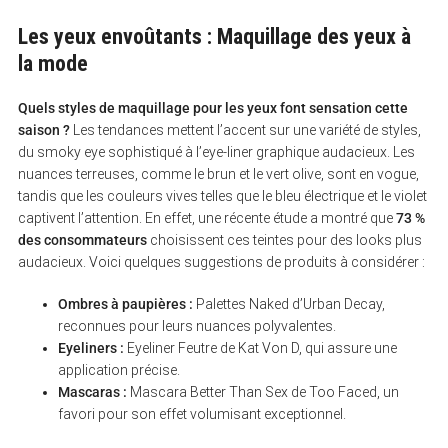
Les yeux envoûtants : Maquillage des yeux à
la mode
Quels styles de maquillage pour les yeux font sensation cette
saison ?
Les tendances mettent l’accent sur une variété de styles,
du smoky eye sophistiqué à l’eye-liner graphique audacieux. Les
nuances terreuses, comme le brun et le vert olive, sont en vogue,
tandis que les couleurs vives telles que le bleu électrique et le violet
captivent l’attention. En effet, une récente étude a montré que
73 %
des consommateurs
choisissent ces teintes pour des looks plus
audacieux. Voici quelques suggestions de produits à considérer :
Ombres à paupières :
Palettes Naked d’Urban Decay,
S
reconnues pour leurs nuances polyvalentes.
e
a
Eyeliners :
Eyeliner Feutre de Kat Von D, qui assure une
r
application précise.
c
Mascaras :
Mascara Better Than Sex de Too Faced, un
h
f
favori pour son effet volumisant exceptionnel.
o
r