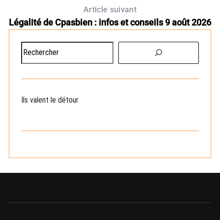
Article suivant
Légalité de Cpasbien : infos et conseils 9 août 2026
R
e
c
h
e
Ils valent le détour
r
c
h
e
r