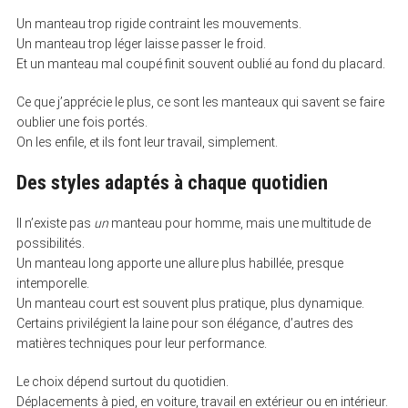
Un manteau trop rigide contraint les mouvements.
Un manteau trop léger laisse passer le froid.
Et un manteau mal coupé finit souvent oublié au fond du placard.
Ce que j’apprécie le plus, ce sont les manteaux qui savent se faire
oublier une fois portés.
On les enfile, et ils font leur travail, simplement.
Des styles adaptés à chaque quotidien
Il n’existe pas
un
manteau pour homme, mais une multitude de
possibilités.
Un manteau long apporte une allure plus habillée, presque
S
intemporelle.
e
a
Un manteau court est souvent plus pratique, plus dynamique.
r
Certains privilégient la laine pour son élégance, d’autres des
c
h
matières techniques pour leur performance.
f
o
Le choix dépend surtout du quotidien.
r
:
Déplacements à pied, en voiture, travail en extérieur ou en intérieur.