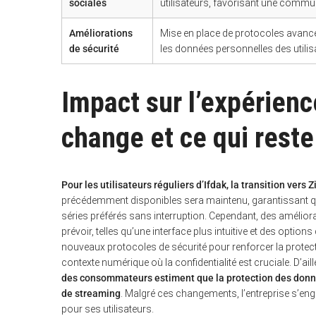
sociales
utilisateurs, favorisant une comm
Améliorations
Mise en place de protocoles avanc
de sécurité
les données personnelles des utilis
S
e
Impact sur l’expérience
a
r
c
h
change et ce qui reste
f
o
r
:
Pour les utilisateurs réguliers d’Ifdak, la transition ver
précédemment disponibles sera maintenu, garantissant que
séries préférés sans interruption. Cependant, des améliorat
prévoir, telles qu’une interface plus intuitive et des opti
nouveaux protocoles de sécurité pour renforcer la protect
contexte numérique où la confidentialité est cruciale. D’ai
des consommateurs estiment que la protection des donné
de streaming
. Malgré ces changements, l’entreprise s’engag
pour ses utilisateurs.