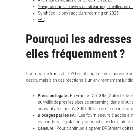
Alternatives légales à DPStream en 2025
Naviguer dans l’univers du streaming : meilleures p
Synthèse : le paysage du streaming en 2025
FAQ
Pourquoi les adresse
elles fréquemment ?
Pourquoi cette instabilité ? Les changements d’adresse
destin, mais bien des réactions à un environnement juridi
Pression légale :
En France, l’ARCOM (Autorité de r
surveille de près les sites de streaming, dans le but
pouvant aller jusqu’à 300 000 euros d’amende pour
Blocages par les FAI :
Les fournisseurs d’accès à In
enfreindre la législation, poussant ainsi les plate
Censure :
Pour continuer à opérer, DPStream doit r