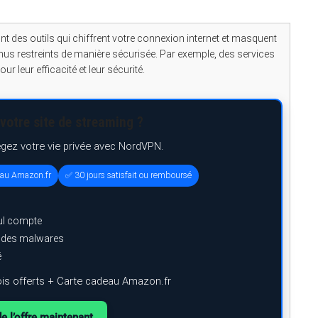
nt des outils qui chiffrent votre connexion internet et masquent
nus restreints de manière sécurisée. Par exemple, des services
eur efficacité et leur sécurité.
votre site de streaming ?
égez votre vie privée avec NordVPN.
eau Amazon.fr
✅ 30 jours satisfait ou remboursé
ul compte
e des malwares
é
is offerts + Carte cadeau Amazon.fr
de l’offre maintenant