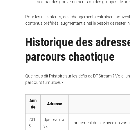
soit par des gouvernements ou des groupes de pre
Pour les utilisateurs, ces changements entraînent souvent
contenus préférés, augmentant ainsi le besoin de rester i
S
e
Historique des adress
a
r
c
h
parcours chaotique
f
o
r
:
Que nous dit l’histoire sur les défis de DPStream ? Voici u
parcours tumultueux :
Ann
Adresse
ée
201
dpstream.x
Lancement du site avec un vaste 
5
yz