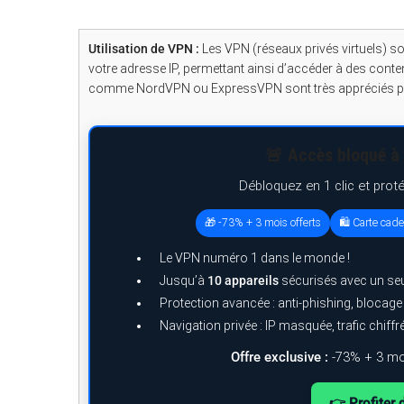
Utilisation de VPN :
Les VPN (réseaux privés virtuels) so
votre adresse IP, permettant ainsi d’accéder à des conte
comme NordVPN ou ExpressVPN sont très appréciés pour l
🚨 Accès bloqué à 
Débloquez en 1 clic et prot
🎁 -73% + 3 mois offerts
🛍️ Carte cad
Le VPN numéro 1 dans le monde !
Jusqu’à
10 appareils
sécurisés avec un se
Protection avancée : anti-phishing, blocag
Navigation privée : IP masquée, trafic chiffr
Offre exclusive :
-73% + 3 mo
👉 Profiter 