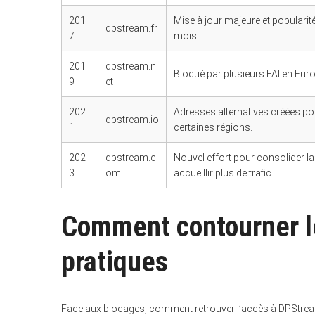
201
Mise à jour majeure et popularit
dpstream.fr
7
mois.
201
dpstream.n
Bloqué par plusieurs FAI en Europ
9
et
202
Adresses alternatives créées po
dpstream.io
1
certaines régions.
202
dpstream.c
Nouvel effort pour consolider l
3
om
accueillir plus de trafic.
Comment contourner l
pratiques
Face aux blocages, comment retrouver l’accès à DPStrea