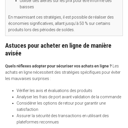
Utiliser des alertes sur les prix pour être informé des
baisses
En maximisant ces stratégies, il est possible de réaliser des
économies significatives, allant jusqu’à 50 % sur certains
produits lors des périodes de soldes.
S
Astuces pour acheter en ligne de manière
e
a
avisée
r
c
h
Quels réflexes adopter pour sécuriser vos achats en ligne ?
Les
f
achats en ligne nécessitent des stratégies spécifiques pour éviter
o
r
les mauvaises surprises :
:
Vérifier les avis et évaluations des produits
Analyser les frais de port avant validation de la commande
Considérer les options de retour pour garantir une
satisfaction
Assurer la sécurité des transactions en utilisant des
plateformes reconnues