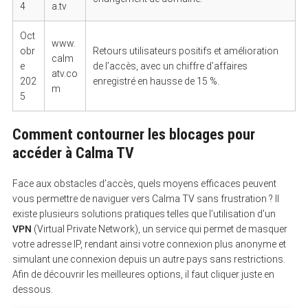
4
a.tv
Oct
www.
obr
Retours utilisateurs positifs et amélioration
calm
e
de l’accès, avec un chiffre d’affaires
atv.co
202
enregistré en hausse de 15 %.
m
5
Comment contourner les blocages pour
accéder à Calma TV
Face aux obstacles d’accès, quels moyens efficaces peuvent
vous permettre de naviguer vers Calma TV sans frustration ? Il
existe plusieurs solutions pratiques telles que l’utilisation d’un
VPN
(Virtual Private Network), un service qui permet de masquer
votre adresse IP, rendant ainsi votre connexion plus anonyme et
simulant une connexion depuis un autre pays sans restrictions.
Afin de découvrir les meilleures options, il faut cliquer juste en
dessous.