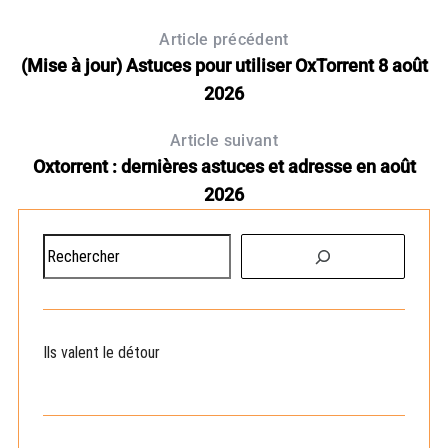
Article précédent
(Mise à jour) Astuces pour utiliser OxTorrent 8 août
2026
Article suivant
Oxtorrent : dernières astuces et adresse en août
2026
R
e
c
h
e
Ils valent le détour
r
c
h
e