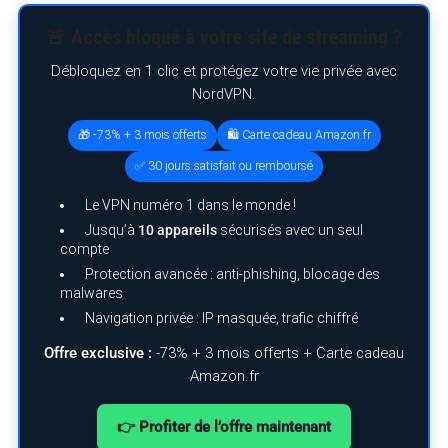
🚨 Accès bloqué à votre site de streaming ?
Débloquez en 1 clic et protégez votre vie privée avec
NordVPN.
🎁 -73% + 3 mois offerts
🛍️ Carte cadeau Amazon.fr
S
e
✅ 30 jours satisfait ou remboursé
a
r
Le VPN numéro 1 dans le monde !
c
h
Jusqu’à
10 appareils
sécurisés avec un seul
f
compte
o
r
Protection avancée : anti-phishing, blocage des
:
malwares
Navigation privée : IP masquée, trafic chiffré
Offre exclusive :
-73% + 3 mois offerts + Carte cadeau
Amazon.fr
👉 Profiter de l’offre maintenant