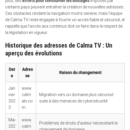
plus, des
efforts pour contourner les blocages
imposés par
certains pays peuvent entraîner la création de nouvelles adresses.
Ces obstacles rendent la navigation moins sereine, mais l’équipe
de Calma TV reste engagée à fournir un accès fiable et sécurisé, et
rappelle que l’accès aux contenus doit se faire dans le respect de
la législation en vigueur.
Historique des adresses de Calma TV : Un
aperçu des évolutions
Dat
Adres
Raison du changement
e
se
Jan
www.
vier
calm
Migration vers un domaine plus sécurisé
202
atv.co
suite à des menaces de cybersécurité.
3
m
Mai
www.
Problèmes de droits d’auteur nécessitant le
202
calm
changement de domaine.