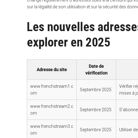
change régulièrement d’adresses dues à la censure qui vis
sur la légalité de son utilisation et sur la sécurité des donn
Les nouvelles adresse
explorer en 2025
Date de
Adresse du site
vérification
www.frenchstream1.c
Vérifier 
Septembre 2025
om
mises à j
www.frenchstream2.c
Septembre 2025
S’abonner
om
www.frenchstream3.c
Septembre 2025
Utiliser 
om