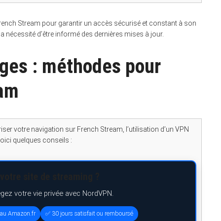
e French Stream pour garantir un accès sécurisé et constant à son
 nécessité d’être informé des dernières mises à jour.
ages : méthodes pour
eam
ser votre navigation sur French Stream, l’utilisation d’un VPN
ici quelques conseils :
votre site de streaming ?
égez votre vie privée avec NordVPN.
eau Amazon.fr
✅ 30 jours satisfait ou remboursé