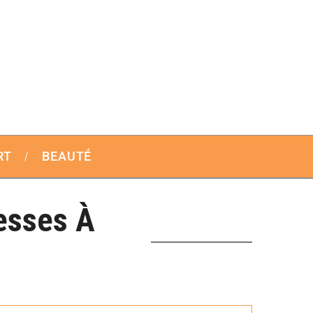
RT
BEAUTÉ
esses À