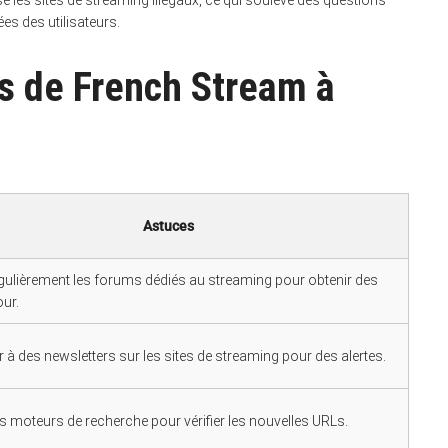
e les sites de streaming illégaux, ce qui soulève des questions
ées des utilisateurs.
s de French Stream à
Astuces
régulièrement les forums dédiés au streaming pour obtenir des
our.
 à des newsletters sur les sites de streaming pour des alertes.
des moteurs de recherche pour vérifier les nouvelles URLs.