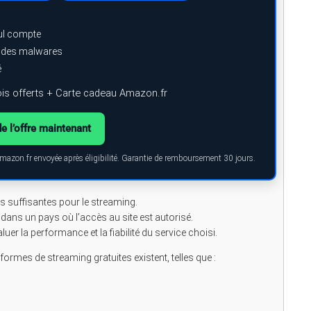
ul compte
e des malwares
é
is offerts + Carte cadeau Amazon.fr
de l’offre maintenant
Amazon.fr envoyée après éligibilité. Garantie de remboursement 30 jours.
es suffisantes pour le streaming.
dans un pays où l’accès au site est autorisé.
uer la performance et la fiabilité du service choisi.
formes de streaming gratuites existent, telles que :