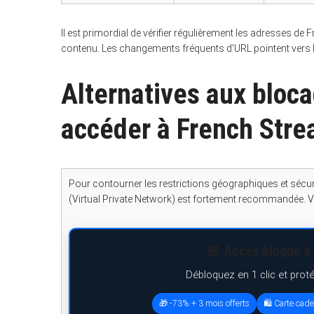
Il est primordial de vérifier régulièrement les adresses d
contenu. Les changements fréquents d’URL pointent vers la
S
e
Alternatives aux bloc
a
r
c
accéder à French Str
h
f
o
r
:
Pour contourner les restrictions géographiques et sécuri
(Virtual Private Network) est fortement recommandée. Vo
🚨 Accès bloqué à 
Débloquez en 1 clic et prot
🎁 -73% + 3 mois offerts
🛍️ Carte cad