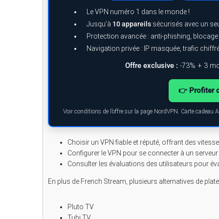
Le VPN numéro 1 dans le monde !
Jusqu’à
10 appareils
sécurisés avec un se
Protection avancée : anti-phishing, blocag
Navigation privée : IP masquée, trafic chiffr
Offre exclusive :
-73% + 3 mo
👉 Profiter 
Voir conditions de l’offre sur la page NordVPN. Carte cadeau 
Choisir un VPN fiable et réputé, offrant des vitess
Configurer le VPN pour se connecter à un serveur 
Consulter les évaluations des utilisateurs pour éval
En plus de French Stream, plusieurs alternatives de plate
Pluto TV
Tubi TV