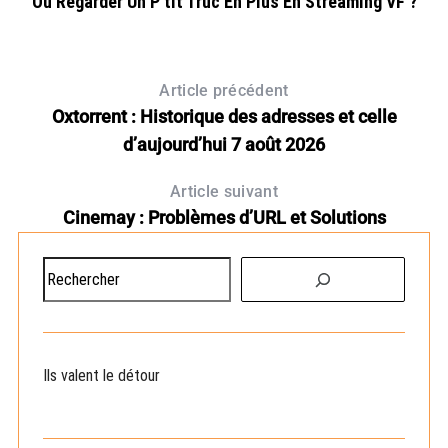
ût
Où Regarder Un P’tit Truc En Plus En Streaming VF ?
Article précédent
Oxtorrent : Historique des adresses et celle
d’aujourd’hui 7 août 2026
Article suivant
Cinemay : Problèmes d’URL et Solutions
R
e
c
h
e
Ils valent le détour
r
c
h