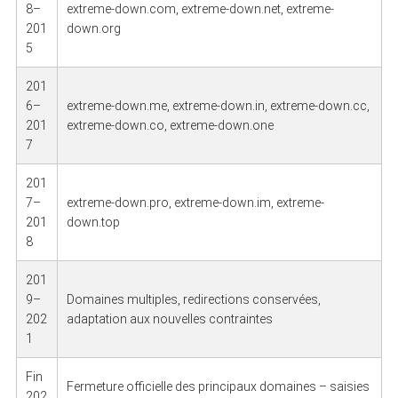
8–
extreme-down.com, extreme-down.net, extreme-
201
down.org
5
201
6–
extreme-down.me, extreme-down.in, extreme-down.cc,
201
extreme-down.co, extreme-down.one
7
201
7–
extreme-down.pro, extreme-down.im, extreme-
201
down.top
8
201
9–
Domaines multiples, redirections conservées,
202
adaptation aux nouvelles contraintes
1
Fin
Fermeture officielle des principaux domaines – saisies
202