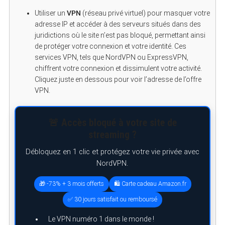
Utiliser un
VPN
(réseau privé virtuel) pour masquer votre
adresse IP et accéder à des serveurs situés dans des
juridictions où le site n’est pas bloqué, permettant ainsi
de protéger votre connexion et votre identité. Ces
services VPN, tels que NordVPN ou ExpressVPN,
chiffrent votre connexion et dissimulent votre activité.
Cliquez juste en dessous pour voir l’adresse de l’offre
VPN.
🚨 Accès bloqué à votre site de
streaming ?
Débloquez en 1 clic et protégez votre vie privée avec
NordVPN.
🎁 -73% + 3 mois offerts
🛍️ Carte cadeau Amazon.fr
✅ 30 jours satisfait ou remboursé
Le VPN numéro 1 dans le monde !