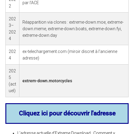
par l’ACE
2
202
Réapparition via clones : extreme-down.moe, extreme-
3–
down.meme, extreme-down.boats, extreme-down.fyi,
202
extreme-down.day
4
202
ex-telechargement.com (miroir discret à l’ancienne
4
adresse)
202
5
extrem-down.motorcycles
(act
uel)
Cliquez ici pour découvrir l'adresse
L’adresse actuelle d’Extreme Download : Comment y