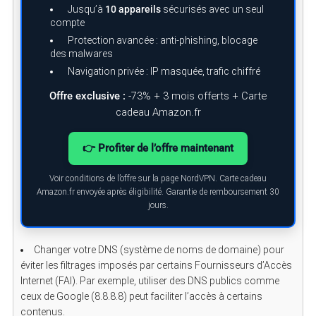
Jusqu’à
10 appareils
sécurisés avec un seul
compte
Protection avancée : anti-phishing, blocage
des malwares
Navigation privée : IP masquée, trafic chiffré
Offre exclusive :
-73% + 3 mois offerts + Carte
cadeau Amazon.fr
S
👉 Profiter de l’offre maintenant
e
a
r
Voir conditions de l’offre sur la page NordVPN. Carte cadeau
c
Amazon.fr envoyée après éligibilité. Garantie de remboursement 30
h
jours.
f
o
r
:
Changer votre DNS (système de noms de domaine) pour
éviter les filtrages imposés par certains Fournisseurs d’Accès
Internet (FAI). Par exemple, utiliser des DNS publics comme
ceux de Google (8.8.8.8) peut faciliter l’accès à certains
contenus.