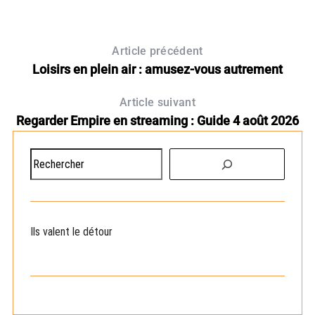
Article précédent
Loisirs en plein air : amusez-vous autrement
Article suivant
Regarder Empire en streaming : Guide 4 août 2026
R
e
c
h
e
Ils valent le détour
r
c
h
e
r