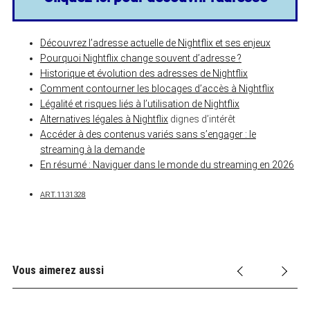
S
e
Découvrez l’adresse actuelle de Nightflix et ses enjeux
a
Pourquoi Nightflix change souvent d’adresse ?
r
Historique et évolution des adresses de Nightflix
c
h
Comment contourner les blocages d’accès à Nightflix
f
Légalité et risques liés à l’utilisation de Nightflix
o
Alternatives légales à Nightflix
dignes d’intérêt
r
:
Accéder à des contenus variés sans s’engager : le
streaming à la demande
En résumé : Naviguer dans le monde du streaming en 2026
ART.1131328
Vous aimerez aussi