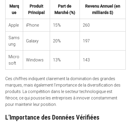
Marq
Produit
Part de
Revenu Annuel (en
ue
Principal
Marché (%)
milliards $)
Apple
iPhone
15%
260
Sams
Galaxy
20%
197
ung
Micro
Windows
13%
143
soft
Ces chiffres indiquent clairement la domination des grandes
S
marques, mais également l’importance de la diversification des
e
produits. La compétition dans le secteur technologique est
a
féroce, ce qui pousse les entreprises à innover constamment
r
c
pour maintenir leur position.
h
f
L’Importance des Données Vérifiées
o
r
: