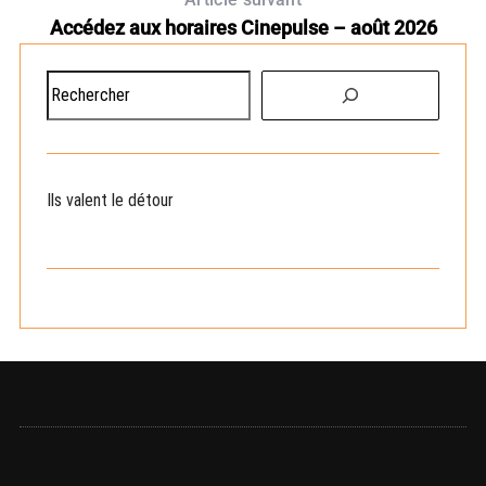
Accédez aux horaires Cinepulse – août 2026
R
e
c
h
e
Ils valent le détour
r
c
h
e
r