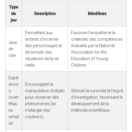
Type
de
Description
Bénéfices
jeu
Permettent aux
Favorise l’empathie et la
enfants d’incarner
créativité, des compétences
Jeux
des personnages et
évaluées par le National
de
de simuler des
Association for the
rôle
situations de la vie
Education of Young
réelle.
Children.
Expér
S
ience
Encouragent la
e
s
manipulation d’objets
Stimule la curiosité et l’esprit
a
scien
pour observer des
d’investigation, favorisant le
r
c
tifiqu
phénomènes (ex :
développement de la
h
es
mélanger des
méthode scientifique.
f
o
simpl
couleurs).
r
es
: