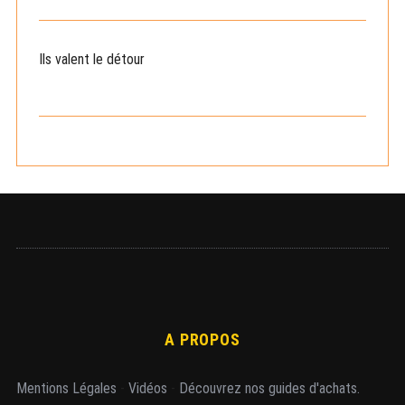
c
h
e
Ils valent le détour
r
c
h
e
r
A PROPOS
Mentions Légales
-
Vidéos
-
Découvrez nos guides d'achats.