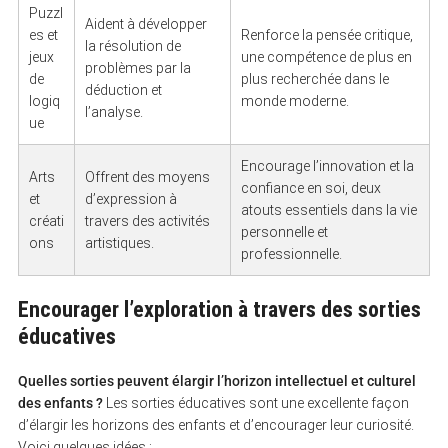
Puzzl
Aident à développer
es et
Renforce la pensée critique,
la résolution de
jeux
une compétence de plus en
problèmes par la
de
plus recherchée dans le
déduction et
logiq
monde moderne.
l’analyse.
ue
Encourage l’innovation et la
Arts
Offrent des moyens
confiance en soi, deux
et
d’expression à
atouts essentiels dans la vie
créati
travers des activités
personnelle et
ons
artistiques.
professionnelle.
Encourager l’exploration à travers des sorties
éducatives
Quelles sorties peuvent élargir l’horizon intellectuel et culturel
des enfants ?
Les sorties éducatives sont une excellente façon
d’élargir les horizons des enfants et d’encourager leur curiosité.
Voici quelques idées :