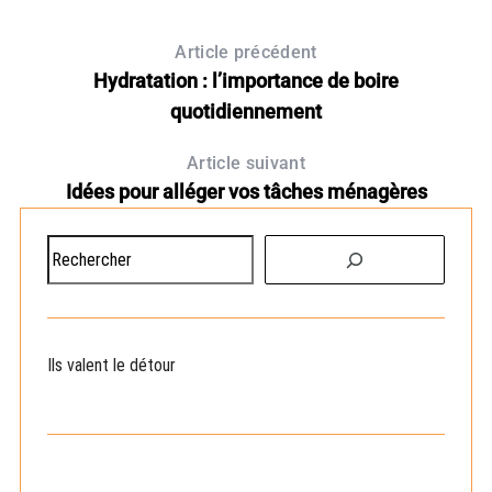
Article précédent
Hydratation : l’importance de boire
quotidiennement
Article suivant
Idées pour alléger vos tâches ménagères
R
e
c
h
e
Ils valent le détour
r
c
h
e
r