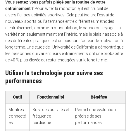
Vous sentez-vous parfois piégé par la routine de votre
entraînement ?
Pour éviter la monotonie, il est crucial de
diversifier ses activités sportives. Cela peut inclure l’essai de
nouveaux sports ou l’alternance entre différentes méthodes
d’entraînement, comme la musculation, le cardio ou le yoga. La
variété non seulement maintient l’intérêt, mais le plaisir associé à
ces différentes pratiques est un puissant facteur de motivation à
long terme. Une étude de l’Université de Californie a démontré que
les personnes qui varient leurs entraînements ont une probabilité
de 40 % plus élevée de rester engagées sur le long terme.
Utiliser la technologie pour suivre ses
performances
S
e
a
r
Outil
Fonctionnalité
Bénéfice
c
h
f
Montres
Suivi des activités et
Permet une évaluation
o
connecté
fréquence
précise de ses
r
es
cardiaque
performances
: