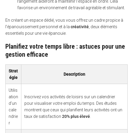
rangement aideront à maintenir l’espace en ordre. Cela
favorise un environnement de travail agréable et stimulant.
En créant un espace dédié, vous vous offrez un cadre propice à
l’épanouissement personnel et à la
créativité
, deux éléments
essentiels pour une vie épanouie.
Planifiez votre temps libre : astuces pour une
gestion efficace
Strat
Description
égie
Utilis
ation
Inscrivez vos activités de loisirs sur un calendrier
d’un
pour visualiser votre emploi du temps. Des études
cale
montrent que ceux qui planifient leurs activités ont un
ndrie
taux de satisfaction
20% plus élevé
.
r