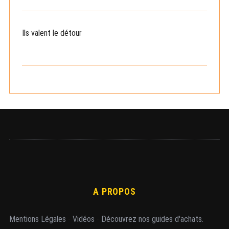
c
h
e
Ils valent le détour
r
c
h
e
r
A PROPOS
Mentions Légales
-
Vidéos
-
Découvrez nos guides d'achats.