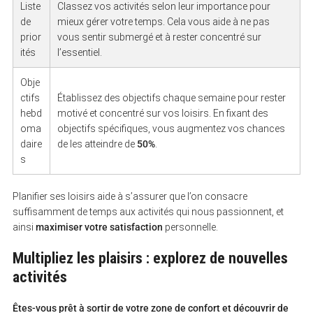
Liste
Classez vos activités selon leur importance pour
de
mieux gérer votre temps. Cela vous aide à ne pas
prior
vous sentir submergé et à rester concentré sur
ités
l’essentiel.
S
e
Obje
a
ctifs
Établissez des objectifs chaque semaine pour rester
r
c
hebd
motivé et concentré sur vos loisirs. En fixant des
h
oma
objectifs spécifiques, vous augmentez vos chances
f
daire
de les atteindre de
50%
.
o
r
s
:
Planifier ses loisirs aide à s’assurer que l’on consacre
suffisamment de temps aux activités qui nous passionnent, et
ainsi
maximiser votre satisfaction
personnelle.
Multipliez les plaisirs : explorez de nouvelles
activités
Êtes-vous prêt à sortir de votre zone de confort et découvrir de