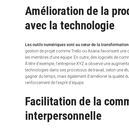
a
Amélioration de la pro
r
c
h
avec la technologie
f
o
r
:
Les outils numériques sont au cœur de la transformatio
gestion de projet comme Trello ou Asana favorisent une or
les membres d’une équipe. En outre, des logiciels de c
À titre d’exemple, l’entreprise XYZ a observé une augment
technologies dans ses processus de travail, selon une é
gagner du temps, mais également d’améliorer la qualité du 
renforcement de l’esprit d’équipe.
Facilitation de la com
interpersonnelle