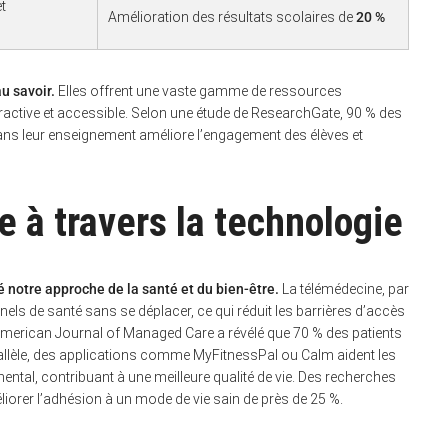
t
Amélioration des résultats scolaires de
20 %
u savoir.
Elles offrent une vaste gamme de ressources
eractive et accessible. Selon une étude de ResearchGate, 90 % des
dans leur enseignement améliore l’engagement des élèves et
e à travers la technologie
 notre approche de la santé et du bien-être.
La télémédecine, par
els de santé sans se déplacer, ce qui réduit les barrières d’accès
’American Journal of Managed Care a révélé que 70 % des patients
arallèle, des applications comme MyFitnessPal ou Calm aident les
e mental, contribuant à une meilleure qualité de vie. Des recherches
éliorer l’adhésion à un mode de vie sain de près de 25 %.