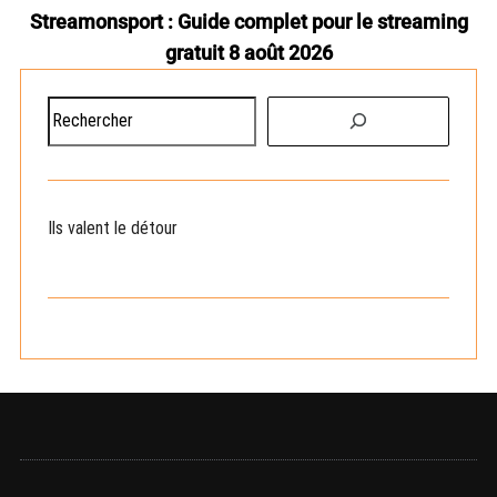
Streamonsport : Guide complet pour le streaming
gratuit 8 août 2026
R
e
c
h
e
Ils valent le détour
r
c
h
e
r