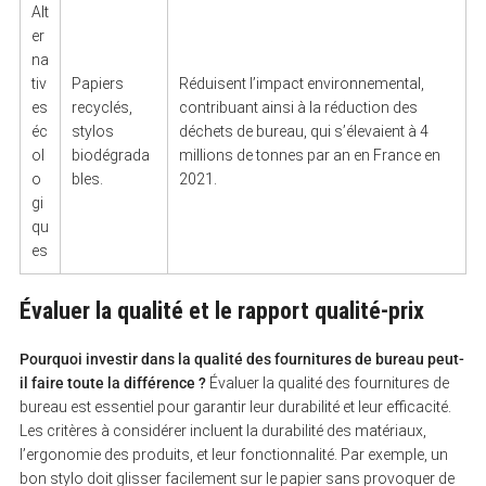
Alt
er
na
tiv
Papiers
Réduisent l’impact environnemental,
es
recyclés,
contribuant ainsi à la réduction des
éc
stylos
déchets de bureau, qui s’élevaient à 4
ol
biodégrada
millions de tonnes par an en France en
S
o
bles.
2021.
e
a
gi
r
qu
c
es
h
f
o
r
Évaluer la qualité et le rapport qualité-prix
:
Pourquoi investir dans la qualité des fournitures de bureau peut-
il faire toute la différence ?
Évaluer la qualité des fournitures de
bureau est essentiel pour garantir leur durabilité et leur efficacité.
Les critères à considérer incluent la durabilité des matériaux,
l’ergonomie des produits, et leur fonctionnalité. Par exemple, un
bon stylo doit glisser facilement sur le papier sans provoquer de