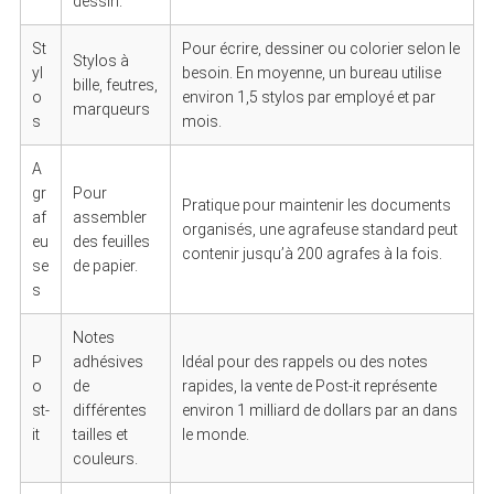
dessin.
St
Pour écrire, dessiner ou colorier selon le
Stylos à
yl
besoin. En moyenne, un bureau utilise
bille, feutres,
o
environ 1,5 stylos par employé et par
marqueurs
s
mois.
A
gr
Pour
Pratique pour maintenir les documents
af
assembler
organisés, une agrafeuse standard peut
eu
des feuilles
contenir jusqu’à 200 agrafes à la fois.
se
de papier.
s
Notes
P
adhésives
Idéal pour des rappels ou des notes
o
de
rapides, la vente de Post-it représente
st-
différentes
environ 1 milliard de dollars par an dans
it
tailles et
le monde.
couleurs.