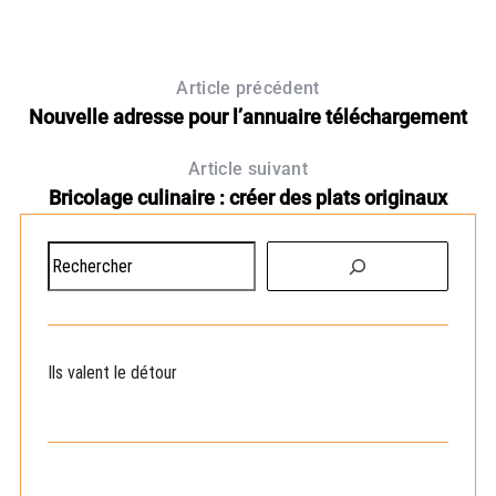
Article précédent
Nouvelle adresse pour l’annuaire téléchargement
Article suivant
Bricolage culinaire : créer des plats originaux
R
e
N
c
h
e
Ils valent le détour
r
c
h
e
r