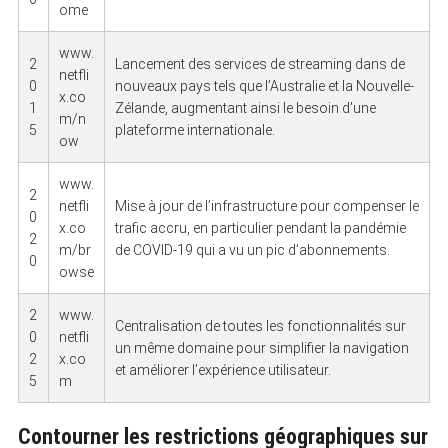
ome
www.
2
Lancement des services de streaming dans de
netfli
0
nouveaux pays tels que l’Australie et la Nouvelle-
x.co
1
Zélande, augmentant ainsi le besoin d’une
m/n
5
plateforme internationale.
ow
www.
2
netfli
Mise à jour de l’infrastructure pour compenser le
0
x.co
trafic accru, en particulier pendant la pandémie
2
m/br
de COVID-19 qui a vu un pic d’abonnements.
0
owse
2
www.
Centralisation de toutes les fonctionnalités sur
0
netfli
un même domaine pour simplifier la navigation
2
x.co
et améliorer l’expérience utilisateur.
5
m
Contourner les restrictions géographiques sur