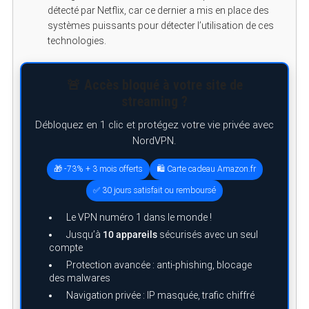
détecté par Netflix, car ce dernier a mis en place des
systèmes puissants pour détecter l’utilisation de ces
technologies.
🚨 Accès bloqué à votre site de
streaming ?
Débloquez en 1 clic et protégez votre vie privée avec
NordVPN.
🎁 -73% + 3 mois offerts
🛍️ Carte cadeau Amazon.fr
✅ 30 jours satisfait ou remboursé
Le VPN numéro 1 dans le monde !
Jusqu’à
10 appareils
sécurisés avec un seul
compte
Protection avancée : anti-phishing, blocage
des malwares
Navigation privée : IP masquée, trafic chiffré