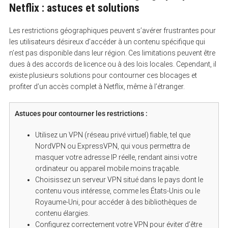
Netflix : astuces et solutions
Les restrictions géographiques peuvent s’avérer frustrantes pour
les utilisateurs désireux d’accéder à un contenu spécifique qui
n’est pas disponible dans leur région. Ces limitations peuvent être
dues à des accords de licence ou à des lois locales. Cependant, il
existe plusieurs solutions pour contourner ces blocages et
profiter d’un accès complet à Netflix, même à l’étranger.
S
Astuces pour contourner les restrictions :
e
a
r
Utilisez un VPN (réseau privé virtuel) fiable, tel que
c
NordVPN ou ExpressVPN, qui vous permettra de
h
f
masquer votre adresse IP réelle, rendant ainsi votre
o
ordinateur ou appareil mobile moins traçable.
r
:
Choisissez un serveur VPN situé dans le pays dont le
contenu vous intéresse, comme les États-Unis ou le
Royaume-Uni, pour accéder à des bibliothèques de
contenu élargies.
Configurez correctement votre VPN pour éviter d’être