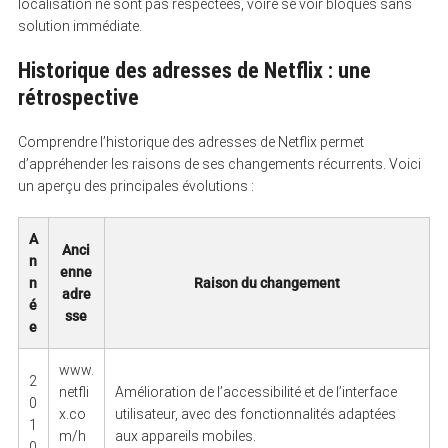
localisation ne sont pas respectées, voire se voir bloqués sans
solution immédiate.
Historique des adresses de Netflix : une
rétrospective
Comprendre l’historique des adresses de Netflix permet
d’appréhender les raisons de ses changements récurrents. Voici
un aperçu des principales évolutions :
A
Anci
n
enne
n
Raison du changement
adre
é
sse
e
www.
2
netfli
Amélioration de l’accessibilité et de l’interface
0
x.co
utilisateur, avec des fonctionnalités adaptées
1
m/h
aux appareils mobiles.
0