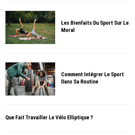
Les Bienfaits Du Sport Sur Le
Moral
S
e
a
r
c
h
Comment Intégrer Le Sport
f
o
Dans Sa Routine
r
:
Que Fait Travailler Le Vélo Elliptique ?