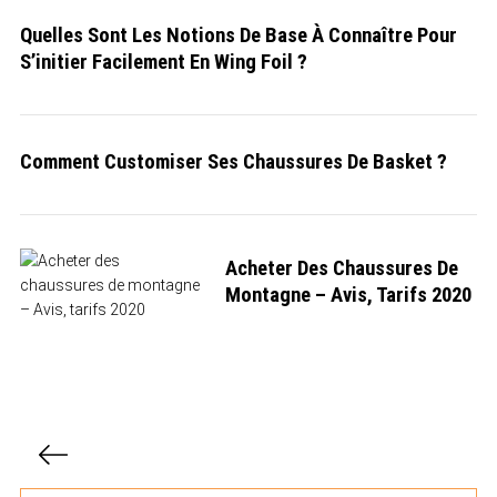
Quelles Sont Les Notions De Base À Connaître Pour
S’initier Facilement En Wing Foil ?
Comment Customiser Ses Chaussures De Basket ?
Acheter Des Chaussures De
Montagne – Avis, Tarifs 2020
P
a
g