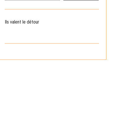
c
h
e
Ils valent le détour
r
c
h
e
r