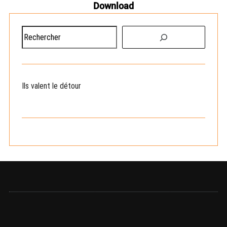
Download
R
e
c
h
e
Ils valent le détour
r
c
h
e
r