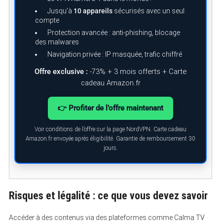
Jusqu’à
10 appareils
sécurisés avec un seul
compte
Protection avancée : anti-phishing, blocage
des malwares
Navigation privée : IP masquée, trafic chiffré
Offre exclusive :
-73% + 3 mois offerts + Carte
cadeau Amazon.fr
👉 Profiter de l’offre maintenant
Voir conditions de l’offre sur la page NordVPN. Carte cadeau
Amazon.fr envoyée après éligibilité. Garantie de remboursement 30
jours.
S
e
Risques et légalité : ce que vous devez savoir
a
r
c
Accéder à des contenus via des plateformes comme Calma TV