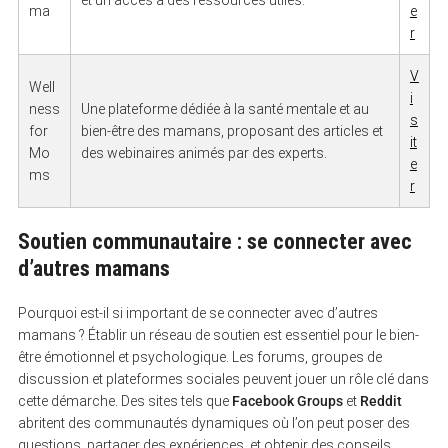
ma
e
r
V
Well
i
ness
Une plateforme dédiée à la santé mentale et au
s
for
bien-être des mamans, proposant des articles et
it
Mo
des webinaires animés par des experts.
e
ms
r
Soutien communautaire : se connecter avec
d’autres mamans
Pourquoi est-il si important de se connecter avec d’autres
mamans ? Établir un réseau de soutien est essentiel pour le bien-
être émotionnel et psychologique. Les forums, groupes de
discussion et plateformes sociales peuvent jouer un rôle clé dans
cette démarche. Des sites tels que
Facebook Groups
et
Reddit
abritent des communautés dynamiques où l’on peut poser des
questions, partager des expériences, et obtenir des conseils