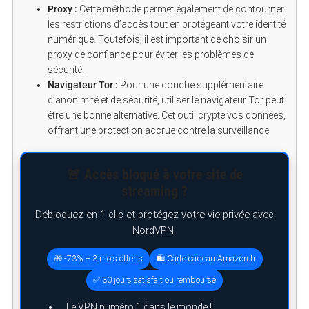
Proxy :
Cette méthode permet également de contourner
les restrictions d’accès tout en protégeant votre identité
numérique. Toutefois, il est important de choisir un
proxy de confiance pour éviter les problèmes de
sécurité.
Navigateur Tor :
Pour une couche supplémentaire
d’anonimité et de sécurité, utiliser le navigateur Tor peut
être une bonne alternative. Cet outil crypte vos données,
offrant une protection accrue contre la surveillance.
🚨 Accès bloqué à votre site de
streaming ?
Débloquez en 1 clic et protégez votre vie privée avec
NordVPN.
🎁 -73% + 3 mois offerts
🛍️ Carte cadeau Amazon.fr
✅ 30 jours satisfait ou remboursé
Le VPN numéro 1 dans le monde !