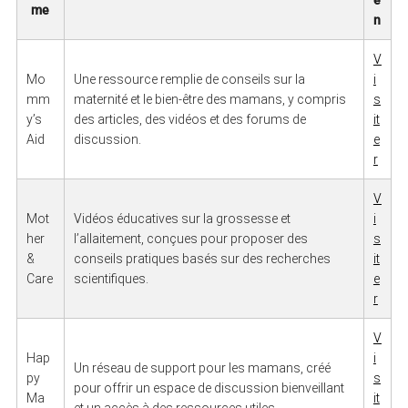
me
n
V
Mo
Une ressource remplie de conseils sur la
i
mm
maternité et le bien-être des mamans, y compris
s
y’s
des articles, des vidéos et des forums de
it
Aid
discussion.
e
r
V
Mot
Vidéos éducatives sur la grossesse et
i
her
l’allaitement, conçues pour proposer des
s
&
conseils pratiques basés sur des recherches
it
Care
scientifiques.
e
r
V
Hap
i
Un réseau de support pour les mamans, créé
py
s
pour offrir un espace de discussion bienveillant
Ma
it
et un accès à des ressources utiles.