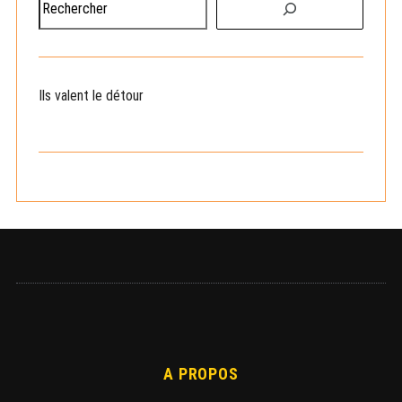
e
c
h
e
Ils valent le détour
r
c
h
e
r
A PROPOS