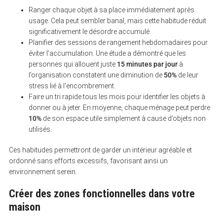
Ranger chaque objet à sa place immédiatement après
usage. Cela peut sembler banal, mais cette habitude réduit
significativement le désordre accumulé.
Planifier des sessions de rangement hebdomadaires pour
éviter l’accumulation. Une étude a démontré que les
S
e
personnes qui allouent juste
15 minutes par jour
à
a
l’organisation constatent une diminution de
50%
de leur
r
stress lié à l’encombrement.
c
h
Faire un tri rapide tous les mois pour identifier les objets à
f
donner ou à jeter. En moyenne, chaque ménage peut perdre
o
r
10%
de son espace utile simplement à cause d’objets non
:
utilisés.
Ces habitudes permettront de garder un intérieur agréable et
ordonné sans efforts excessifs, favorisant ainsi un
environnement serein.
Créer des zones fonctionnelles dans votre
maison