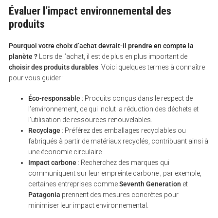
Évaluer l’impact environnemental des
produits
Pourquoi votre choix d’achat devrait-il prendre en compte la
planète ?
Lors de l’achat, il est de plus en plus important de
choisir des produits durables
. Voici quelques termes à connaître
pour vous guider :
S
e
a
Éco-responsable
: Produits conçus dans le respect de
r
l’environnement, ce qui inclut la réduction des déchets et
c
l’utilisation de ressources renouvelables.
h
f
Recyclage
: Préférez des emballages recyclables ou
o
fabriqués à partir de matériaux recyclés, contribuant ainsi à
r
une économie circulaire.
:
Impact carbone
: Recherchez des marques qui
communiquent sur leur empreinte carbone ; par exemple,
certaines entreprises comme
Seventh Generation
et
Patagonia
prennent des mesures concrètes pour
minimiser leur impact environnemental.