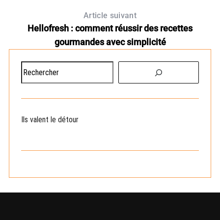
Article suivant
Hellofresh : comment réussir des recettes
gourmandes avec simplicité
R
e
c
h
e
Ils valent le détour
r
c
h
e
r