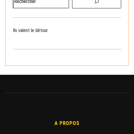
e
c
h
e
Ils valent le détour
r
c
h
e
r
A PROPOS