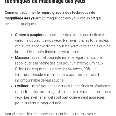
techniques de maquillage des yeux
Comment sublimer le regard grâce à des techniques de
maquillage des yeux ?
Le maquillage des yeux est un art qui
nécessite quelques techniques :
Ombre à paupières
: appliquez des teintes qui mettent en
valeur la couleur de vos yeux. Par exemple, les tons violets
et cuivrés sont excellents pour les yeux verts, tandis que les
bruns et les dorés flattent les yeux bleus.
Mascara
: essentiel pour intensifier le regard, il faut bien
S
e
l’appliquer à la racine des cils pour un effet volumineux.
a
Selon une enquête de
Cosmetics Business
, 90% des
r
femmes considèrent le mascara comme un produit
c
h
incontournable de leur routine.
f
Eyeliner
: utilisé pour dessiner des lignes fines ou épaisses,
o
il peut transformer le regard et mettre en valeur la forme des
r
:
yeux. Les eyeliner en gel sont particulièrement appréciés
pour leur tenue longue durée.
Actuellement, les tendances incluent les couleurs vives et