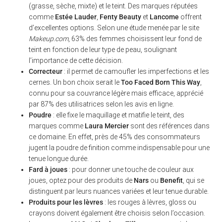
(grasse, sèche, mixte) et le teint. Des marques réputées
comme
Estée Lauder
,
Fenty Beauty
et
Lancome
offrent
d’excellentes options. Selon une étude menée par le site
Makeup.com
, 63% des femmes choisissent leur fond de
teint en fonction de leur type de peau, soulignant
l’importance de cette décision.
Correcteur
: il permet de camoufler les imperfections et les
cernes. Un bon choix serait le
Too Faced Born This Way
,
connu pour sa couvrance légère mais efficace, apprécié
par 87% des utilisatrices selon les avis en ligne.
Poudre
: elle fixe le maquillage et matifie le teint, des
marques comme
Laura Mercier
sont des références dans
ce domaine. En effet, près de 45% des consommateurs
jugent la poudre de finition comme indispensable pour une
tenue longue durée.
Fard à joues
: pour donner une touche de couleur aux
joues, optez pour des produits de
Nars
ou
Benefit
, qui se
distinguent par leurs nuances variées et leur tenue durable.
Produits pour les lèvres
: les rouges à lèvres, gloss ou
crayons doivent également être choisis selon l’occasion.