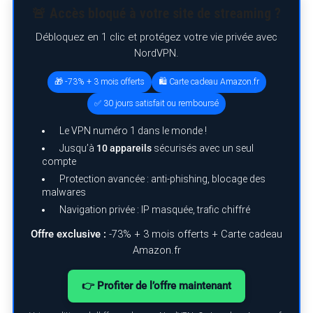
🚨 Accès bloqué à votre site de streaming ?
Débloquez en 1 clic et protégez votre vie privée avec
NordVPN.
🎁 -73% + 3 mois offerts
🛍️ Carte cadeau Amazon.fr
✅ 30 jours satisfait ou remboursé
Le VPN numéro 1 dans le monde !
Jusqu’à
10 appareils
sécurisés avec un seul
compte
Protection avancée : anti-phishing, blocage des
malwares
Navigation privée : IP masquée, trafic chiffré
Offre exclusive :
-73% + 3 mois offerts + Carte cadeau
Amazon.fr
👉 Profiter de l’offre maintenant