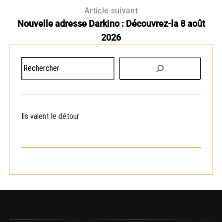
Article suivant
Nouvelle adresse Darkino : Découvrez-la 8 août
2026
R
e
c
h
e
Ils valent le détour
r
c
h
e
r