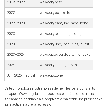
2018–2022
wawacity.best
2022
wawacity.co, .ec, .tel
2022–2023
wawacity.cam, .ink, .moe, .bond
2023
wawacity.tech, .hair, .cloud, .onl
2023
wawacity.uno, .boo, .pics, .quest
2023–2024
wawacity.cyou, .foo, .pink, .rocks
2024
wawacity.kim, .fit, .city, .nl
Juin 2025 – actuel
wawacity.zone
Cette chronologie illustre non seulement les défis constants
auxquels Wawacity fait face pour rester opérationnel, mais aussi
sa capacité indéniable à s’adapter et à maintenir une présence en
ligne active malgré la répression.