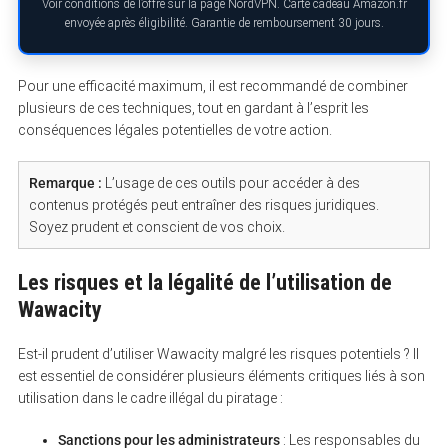
Voir conditions de l’offre sur la page NordVPN. Carte cadeau Amazon.fr
envoyée après éligibilité. Garantie de remboursement 30 jours.
Pour une efficacité maximum, il est recommandé de combiner
plusieurs de ces techniques, tout en gardant à l’esprit les
conséquences légales potentielles de votre action.
Remarque :
L’usage de ces outils pour accéder à des
contenus protégés peut entraîner des risques juridiques.
Soyez prudent et conscient de vos choix.
Les risques et la légalité de l’utilisation de
Wawacity
Est-il prudent d’utiliser Wawacity malgré les risques potentiels ? Il
est essentiel de considérer plusieurs éléments critiques liés à son
utilisation dans le cadre illégal du piratage :
S
e
a
Sanctions pour les administrateurs
: Les responsables du
r