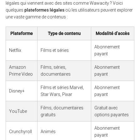
légales qui viennent avec des sites comme Wawacity ? Voici
quelques
plateformes légales
où les utilisateurs peuvent explorer
une vaste gamme de contenus :
Plateforme
Type de contenu
Modalité d’accès
Abonnement
Netflix
Films et séries
payant
Amazon
Films, séries,
Abonnement
Prime Video
documentaires
payant
Films et séries Marvel,
Abonnement
Disney+
Star Wars, Pixar
payant
Films, documentaires
Gratuit avec
YouTube
gratuits
options payantes
Abonnement
Crunchyroll
Animés
payant