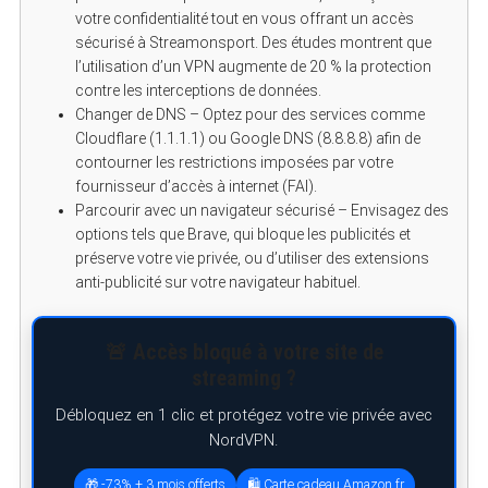
votre confidentialité tout en vous offrant un accès
sécurisé à Streamonsport. Des études montrent que
l’utilisation d’un VPN augmente de 20 % la protection
contre les interceptions de données.
Changer de DNS – Optez pour des services comme
Cloudflare (1.1.1.1) ou Google DNS (8.8.8.8) afin de
contourner les restrictions imposées par votre
fournisseur d’accès à internet (FAI).
Parcourir avec un navigateur sécurisé – Envisagez des
options tels que Brave, qui bloque les publicités et
préserve votre vie privée, ou d’utiliser des extensions
anti-publicité sur votre navigateur habituel.
🚨 Accès bloqué à votre site de
streaming ?
Débloquez en 1 clic et protégez votre vie privée avec
NordVPN.
S
e
a
🎁 -73% + 3 mois offerts
🛍️ Carte cadeau Amazon.fr