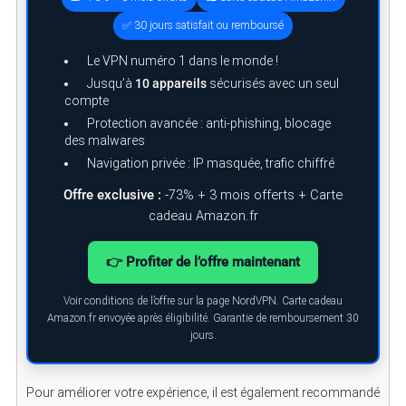
r
c
✅ 30 jours satisfait ou remboursé
h
f
Le VPN numéro 1 dans le monde !
o
r
Jusqu’à
10 appareils
sécurisés avec un seul
:
compte
Protection avancée : anti-phishing, blocage
des malwares
Navigation privée : IP masquée, trafic chiffré
Offre exclusive :
-73% + 3 mois offerts + Carte
cadeau Amazon.fr
👉 Profiter de l’offre maintenant
Voir conditions de l’offre sur la page NordVPN. Carte cadeau
Amazon.fr envoyée après éligibilité. Garantie de remboursement 30
jours.
Pour améliorer votre expérience, il est également recommandé