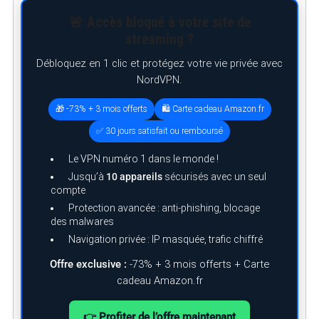
e
a
🚨 Accès bloqué à votre site de
r
c
streaming ?
h
f
Débloquez en 1 clic et protégez votre vie privée avec
o
NordVPN.
r
:
🎁 -73% + 3 mois offerts
🛍️ Carte cadeau Amazon.fr
✅ 30 jours satisfait ou remboursé
Le VPN numéro 1 dans le monde !
Jusqu’à
10 appareils
sécurisés avec un seul
compte
Protection avancée : anti-phishing, blocage
des malwares
Navigation privée : IP masquée, trafic chiffré
Offre exclusive :
-73% + 3 mois offerts + Carte
cadeau Amazon.fr
👉 Profiter de l’offre maintenant