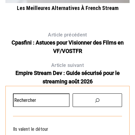
Les Meilleures Alternatives À French Stream
Article précédent
Cpasfini : Astuces pour Visionner des Films en
VF/VOSTFR
Article suivant
Empire Stream Dev : Guide sécurisé pour le
streaming août 2026
R
e
c
h
e
Ils valent le détour
r