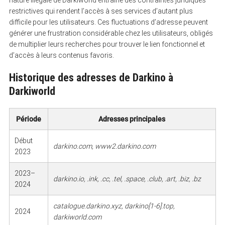
restrictives qui rendent l’accès à ses services d’autant plus
difficile pour les utilisateurs. Ces fluctuations d’adresse peuvent
générer une frustration considérable chez les utilisateurs, obligés
de multiplier leurs recherches pour trouver le lien fonctionnel et
d’accès à leurs contenus favoris.
Historique des adresses de Darkino à
Darkiworld
Période
Adresses principales
Début
darkino.com, www2.darkino.com
2023
2023–
darkino.io, .ink, .cc, .tel, .space, .club, .art, .biz, .bz
2024
catalogue.darkino.xyz, darkino[1-6].top,
2024
darkiworld.com