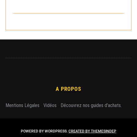
c
h
e
r
A PROPOS
Mentions Légales
-
Vidéos
-
Découvrez nos guides d'achats.
POWERED BY WORDPRESS.
CREATED BY THEMESINDEP